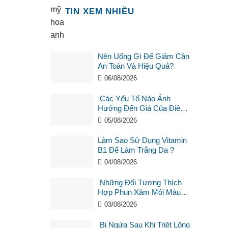
TIN XEM NHIỀU
Nên Uống Gì Để Giảm Cân
An Toàn Và Hiệu Quả?
06/08/2026
Các Yếu Tố Nào Ảnh
Hưởng Đến Giá Của Điêu
Khắc Chân Mày ?
05/08/2026
Làm Sao Sử Dụng Vitamin
B1 Để Làm Trắng Da ?
04/08/2026
Những Đối Tượng Thích
Hợp Phun Xăm Môi Màu
Hồng Cam San Hô?
03/08/2026
Bị Ngứa Sau Khi Triệt Lông