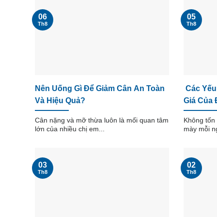
06
05
Th8
Th8
Nên Uống Gì Để Giảm Cân An Toàn
Các Yếu
Và Hiệu Quả?
Giá Của 
Cân nặng và mỡ thừa luôn là mối quan tâm
Không tốn 
lớn của nhiều chị em...
mày mỗi ng
03
02
Th8
Th8