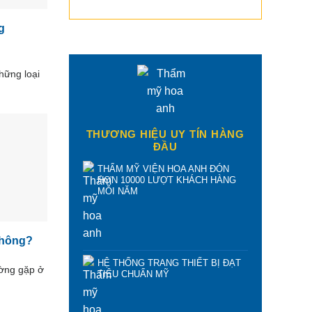
g
hững loại
THƯƠNG HIỆU UY TÍN HÀNG
ĐẦU
THẨM MỸ VIỆN HOA ANH ĐÓN
HƠN 10000 LƯỢT KHÁCH HÀNG
MỖI NĂM
hông?
HỆ THỐNG TRANG THIẾT BỊ ĐẠT
ường gặp ở
TIÊU CHUẨN MỸ