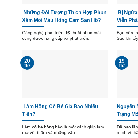
Những Đối Tượng Thích Hợp Phun
Bị Ngứa 
Xăm Môi Màu Hồng Cam San Hô?
Viễn Phả
Công nghệ phát triển, kỹ thuật phun môi
Bạn nên tr
cũng được nâng cấp và phát triển...
Sau khi tẩ
20
19
Th7
Th7
Làm Hồng Cô Bé Giá Bao Nhiêu
Nguyên 
Tiền?
Trạng M
Làm cô bé hồng hào là một cách giúp làm
Đã bao lần
mờ vết thâm và những vấn...
mình vì th