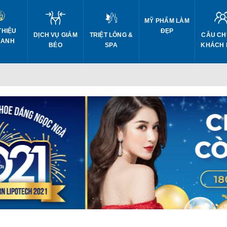
MỸ PHẨM LÀM
THIỆU
ĐẸP
DỊCH VỤ GIẢM
CÂU CH
TRIỆT LÔNG &
 ANH
BÉO
KHÁCH
SPA