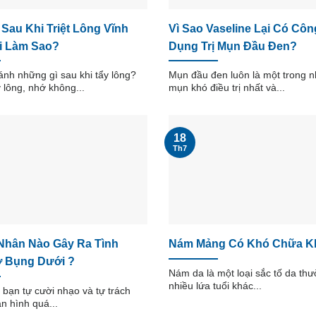
Sau Khi Triệt Lông Vĩnh
Vì Sao Vaseline Lại Có Côn
i Làm Sao?
Dụng Trị Mụn Đầu Đen?
ánh những gì sau khi tẩy lông?
Mụn đầu đen luôn là một trong n
y lông, nhớ không...
mụn khó điều trị nhất và...
18
Th7
Nhân Nào Gây Ra Tình
Nám Mảng Có Khó Chữa K
ỡ Bụng Dưới ?
Nám da là một loại sắc tố da th
nhiều lứa tuổi khác...
 bạn tự cười nhạo và tự trách
ân hình quá...