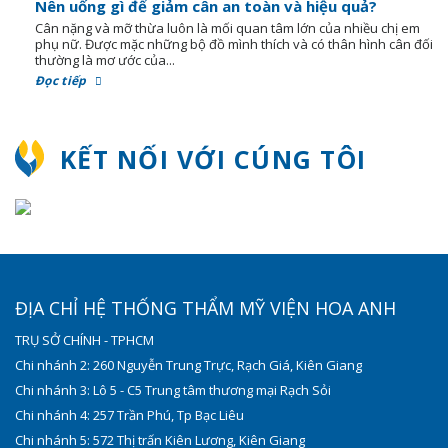
Nên uống gì để giảm cân an toàn và hiệu quả?
Cân nặng và mỡ thừa luôn là mối quan tâm lớn của nhiều chị em
phụ nữ. Được mặc những bộ đồ mình thích và có thân hình cân đối
thường là mơ ước của...
Đọc tiếp
KẾT NỐI VỚI CÚNG TÔI
ĐỊA CHỈ HỆ THỐNG THẨM MỸ VIỆN HOA ANH
TRỤ SỞ CHÍNH - TPHCM
Chi nhánh 2: 260 Nguyễn Trung Trực, Rạch Giá, Kiên Giang
Chi nhánh 3: Lô 5 - C5 Trung tâm thương mại Rạch Sỏi
Chi nhánh 4: 257 Trần Phú, Tp Bạc Liêu
Chi nhánh 5: 572 Thị trấn Kiên Lương, Kiên Giang