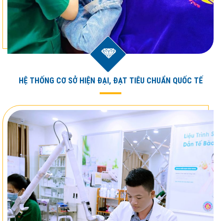
HỆ THỐNG CƠ SỞ HIỆN ĐẠI, ĐẠT TIÊU CHUẨN QUỐC TẾ