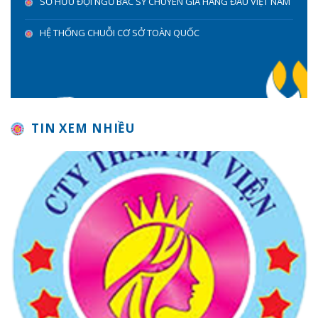
SỞ HỮU ĐỘI NGŨ BÁC SỸ CHUYÊN GIA HÀNG ĐẦU VIỆT NAM
HỆ THỐNG CHUỖI CƠ SỞ TOÀN QUỐC
TIN XEM NHIỀU