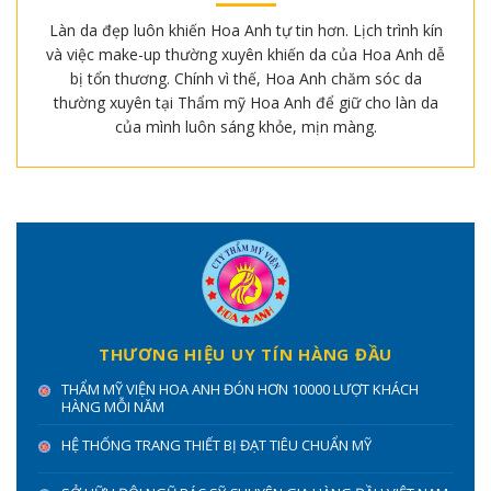
Làn da đẹp luôn khiến Hoa Anh tự tin hơn. Lịch trình kín
và việc make-up thường xuyên khiến da của Hoa Anh dễ
bị tổn thương. Chính vì thế, Hoa Anh chăm sóc da
thường xuyên tại Thẩm mỹ Hoa Anh để giữ cho làn da
của mình luôn sáng khỏe, mịn màng.
THƯƠNG HIỆU UY TÍN HÀNG ĐẦU
THẨM MỸ VIỆN HOA ANH ĐÓN HƠN 10000 LƯỢT KHÁCH
HÀNG MỖI NĂM
HỆ THỐNG TRANG THIẾT BỊ ĐẠT TIÊU CHUẨN MỸ