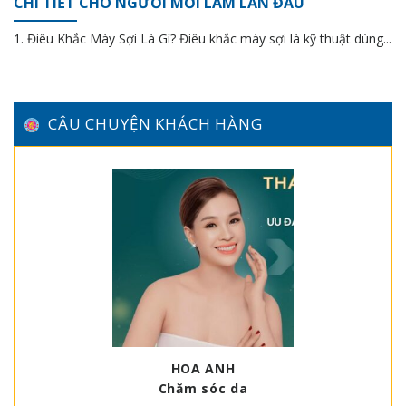
CHI TIẾT CHO NGƯỜI MỚI LÀM LẦN ĐẦU
1. Điêu Khắc Mày Sợi Là Gì? Điêu khắc mày sợi là kỹ thuật dùng...
CÂU CHUYỆN KHÁCH HÀNG
HOA ANH
Chăm sóc da