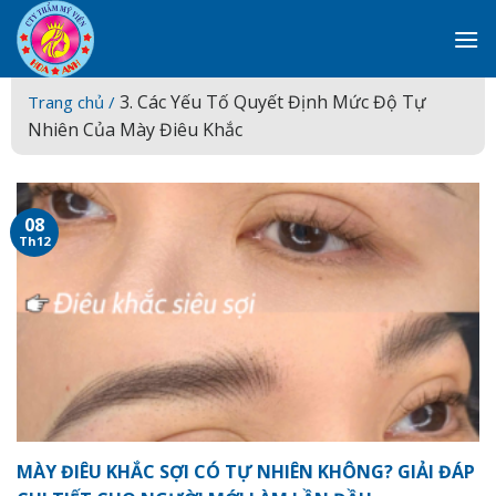
Skip
to
content
3. Các Yếu Tố Quyết Định Mức Độ Tự
Trang chủ /
Nhiên Của Mày Điêu Khắc
08
Th12
MÀY ĐIÊU KHẮC SỢI CÓ TỰ NHIÊN KHÔNG? GIẢI ĐÁP