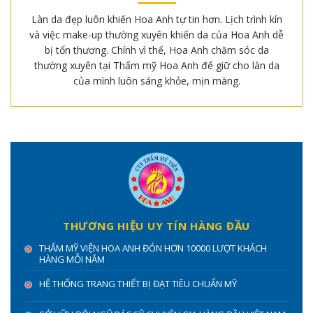
Làn da đẹp luôn khiến Hoa Anh tự tin hơn. Lịch trình kín
và việc make-up thường xuyên khiến da của Hoa Anh dễ
bị tổn thương. Chính vì thế, Hoa Anh chăm sóc da
thường xuyên tại Thẩm mỹ Hoa Anh để giữ cho làn da
của mình luôn sáng khỏe, mịn màng.
THƯƠNG HIỆU UY TÍN HÀNG ĐẦU
THẨM MỸ VIỆN HOA ANH ĐÓN HƠN 10000 LƯỢT KHÁCH
HÀNG MỖI NĂM
HỆ THỐNG TRANG THIẾT BỊ ĐẠT TIÊU CHUẨN MỸ