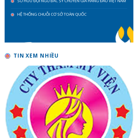
SỞ HỮU ĐỘI NGŨ BÁC SỸ CHUYÊN GIA HÀNG ĐẦU VIỆT NAM
HỆ THỐNG CHUỖI CƠ SỞ TOÀN QUỐC
TIN XEM NHIỀU