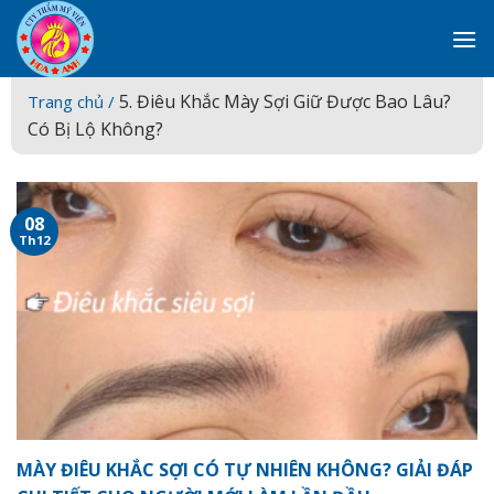
Skip
to
content
5. Điêu Khắc Mày Sợi Giữ Được Bao Lâu?
Trang chủ /
Có Bị Lộ Không?
08
Th12
MÀY ĐIÊU KHẮC SỢI CÓ TỰ NHIÊN KHÔNG? GIẢI ĐÁP