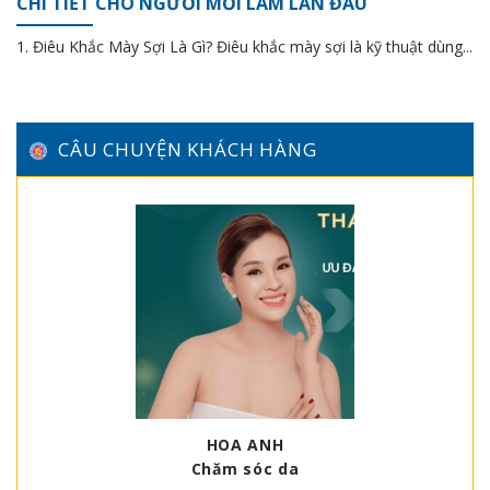
CHI TIẾT CHO NGƯỜI MỚI LÀM LẦN ĐẦU
1. Điêu Khắc Mày Sợi Là Gì? Điêu khắc mày sợi là kỹ thuật dùng...
CÂU CHUYỆN KHÁCH HÀNG
HOA ANH
Chăm sóc da