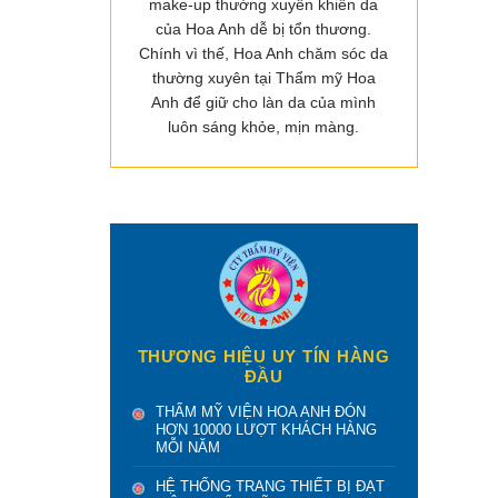
make-up thường xuyên khiến da
của Hoa Anh dễ bị tổn thương.
Chính vì thế, Hoa Anh chăm sóc da
thường xuyên tại Thẩm mỹ Hoa
Anh để giữ cho làn da của mình
luôn sáng khỏe, mịn màng.
THƯƠNG HIỆU UY TÍN HÀNG
ĐẦU
THẨM MỸ VIỆN HOA ANH ĐÓN
HƠN 10000 LƯỢT KHÁCH HÀNG
MỖI NĂM
HỆ THỐNG TRANG THIẾT BỊ ĐẠT