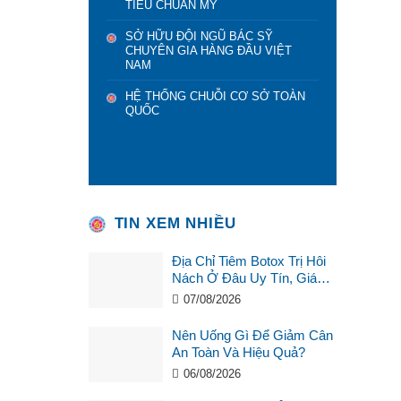
TIÊU CHUẨN MỸ
SỞ HỮU ĐỘI NGŨ BÁC SỸ
CHUYÊN GIA HÀNG ĐẦU VIỆT
NAM
HỆ THỐNG CHUỖI CƠ SỞ TOÀN
QUỐC
TIN XEM NHIỀU
Địa Chỉ Tiêm Botox Trị Hôi
Nách Ở Đâu Uy Tín, Giá
Tốt?
07/08/2026
Nên Uống Gì Để Giảm Cân
An Toàn Và Hiệu Quả?
06/08/2026