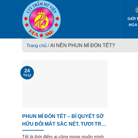
Skip
to
content
GIỚI 
HOA
Trang chủ /
AI NÊN PHUN MÍ ĐÓN TẾT?
24
Th12
PHUN MÍ ĐÓN TẾT – BÍ QUYẾT SỞ
HỮU ĐÔI MẮT SẮC NÉT, TƯƠI TRẺ
RẠNG RỠ NGÀY XUÂN
Tết là thời điểm ai cũng mong muốn mình