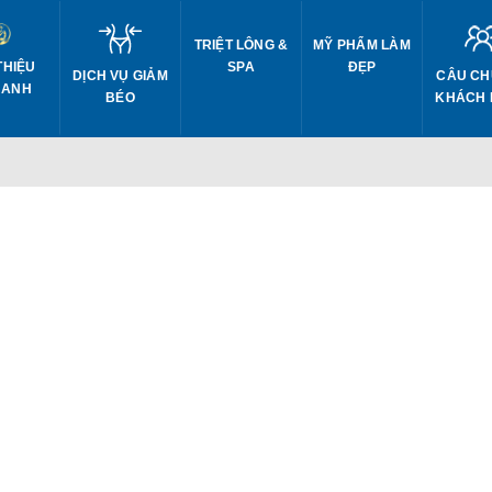
TRIỆT LÔNG &
MỸ PHẨM LÀM
THIỆU
SPA
ĐẸP
DỊCH VỤ GIẢM
CÂU CH
 ANH
BÉO
KHÁCH