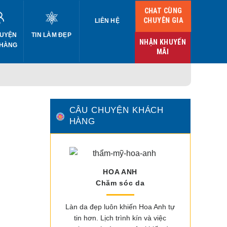
CHAT CÙNG
CHUYÊN GIA
LIÊN HỆ
UYỆN
TIN LÀM ĐẸP
NHẬN KHUYẾN
 HÀNG
MÃI
CÂU CHUYỆN KHÁCH
HÀNG
HOA ANH
Chăm sóc da
Làn da đẹp luôn khiến Hoa Anh tự
tin hơn. Lịch trình kín và việc