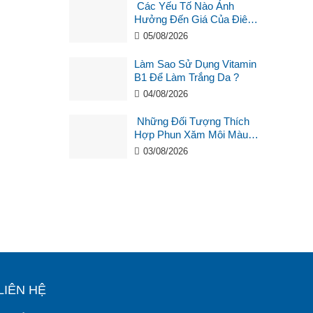
Các Yếu Tố Nào Ảnh
Hưởng Đến Giá Của Điêu
Khắc Chân Mày ?
05/08/2026
Làm Sao Sử Dụng Vitamin
B1 Để Làm Trắng Da ?
04/08/2026
Những Đối Tượng Thích
Hợp Phun Xăm Môi Màu
Hồng Cam San Hô?
03/08/2026
LIÊN HỆ