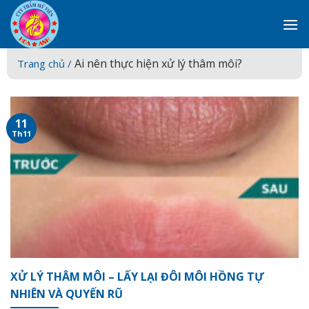
Skip
to
content
Ai nên thực hiện xử lý thâm môi?
Trang chủ /
11
Th11
XỬ LÝ THÂM MÔI – LẤY LẠI ĐÔI MÔI HỒNG TỰ
NHIÊN VÀ QUYẾN RŨ