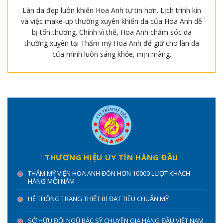
Làn da đẹp luôn khiến Hoa Anh tự tin hơn. Lịch trình kín
và việc make-up thường xuyên khiến da của Hoa Anh dễ
bị tổn thương. Chính vì thế, Hoa Anh chăm sóc da
thường xuyên tại Thẩm mỹ Hoa Anh để giữ cho làn da
của mình luôn sáng khỏe, mịn màng.
THƯƠNG HIỆU UY TÍN HÀNG ĐẦU
THẨM MỸ VIỆN HOA ANH ĐÓN HƠN 10000 LƯỢT KHÁCH
HÀNG MỖI NĂM
HỆ THỐNG TRANG THIẾT BỊ ĐẠT TIÊU CHUẨN MỸ
SỞ HỮU ĐỘI NGŨ BÁC SỸ CHUYÊN GIA HÀNG ĐẦU VIỆT NAM