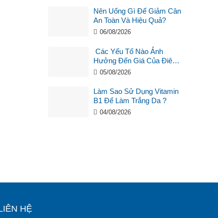
Nên Uống Gì Để Giảm Cân
An Toàn Và Hiệu Quả?
06/08/2026
Các Yếu Tố Nào Ảnh
Hưởng Đến Giá Của Điêu
Khắc Chân Mày ?
05/08/2026
Làm Sao Sử Dụng Vitamin
B1 Để Làm Trắng Da ?
04/08/2026
LIÊN HỆ