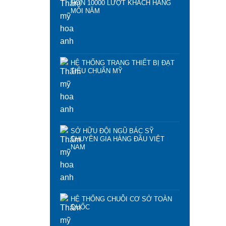
HƠN 10000 LƯỢT KHÁCH HÀNG
MỖI NĂM
HỆ THỐNG TRANG THIẾT BỊ ĐẠT
TIÊU CHUẨN MỸ
SỞ HỮU ĐỘI NGŨ BÁC SỸ
CHUYÊN GIA HÀNG ĐẦU VIỆT
NAM
HỆ THỐNG CHUỖI CƠ SỞ TOÀN
QUỐC