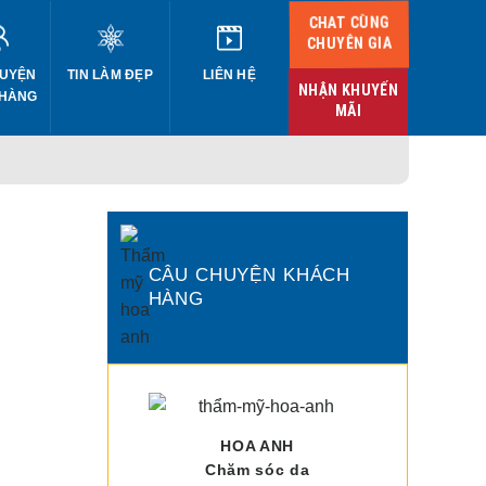
CHAT CÙNG
CHUYÊN GIA
UYỆN
TIN LÀM ĐẸP
LIÊN HỆ
NHẬN KHUYẾN
 HÀNG
MÃI
CÂU CHUYỆN KHÁCH
HÀNG
HOA ANH
Chăm sóc da