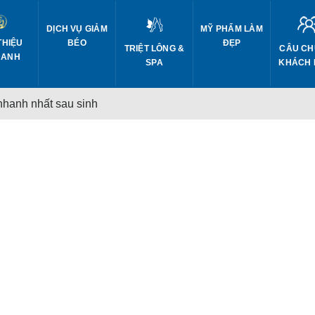
DỊCH VỤ GIẢM
MỸ PHẨM LÀM
THIỆU
BÉO
ĐẸP
CÂU CH
TRIỆT LÔNG &
 ANH
KHÁCH
SPA
 nhanh nhất sau sinh