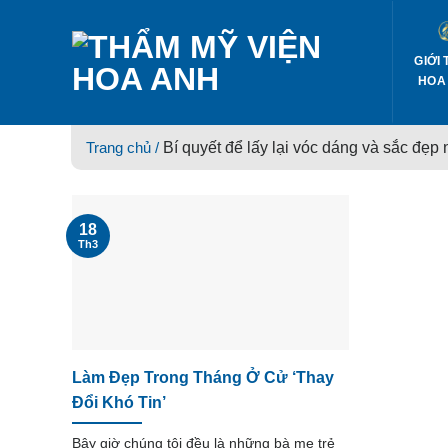
Skip
to
content
GIỚI 
HOA
Trang chủ /
Bí quyết để lấy lại vóc dáng và sắc đẹp
18
Th3
Làm Đẹp Trong Tháng Ở Cử ‘Thay
Đổi Khó Tin’
Bây giờ chúng tôi đều là những bà mẹ trẻ