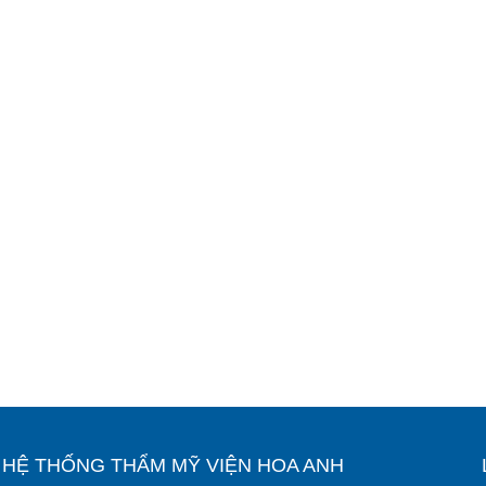
Ỉ HỆ THỐNG THẨM MỸ VIỆN HOA ANH