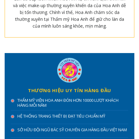
và việc make-up thường xuyên khiến da của Hoa Anh dễ
bị tổn thương. Chính vì thế, Hoa Anh chăm sóc da
thường xuyên tại Thẩm mỹ Hoa Anh để giữ cho làn da
của mình luôn sáng khỏe, mịn màng.
THƯƠNG HIỆU UY TÍN HÀNG ĐẦU
THẨM MỸ VIỆN HOA ANH ĐÓN HƠN 10000 LƯỢT KHÁCH
HÀNG MỖI NĂM
HỆ THỐNG TRANG THIẾT BỊ ĐẠT TIÊU CHUẨN MỸ
SỞ HỮU ĐỘI NGŨ BÁC SỸ CHUYÊN GIA HÀNG ĐẦU VIỆT NAM