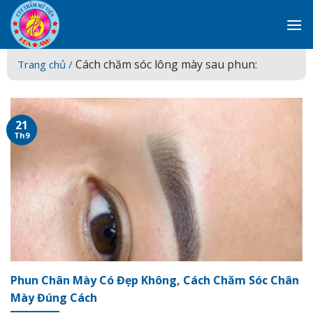
Skip
to
content
Cách chăm sóc lông mày sau phun:
Trang chủ /
21
Th9
Phun Chân Mày Có Đẹp Không, Cách Chăm Sóc Chân
Mày Đúng Cách