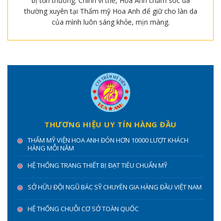
bị tổn thương. Chính vì thế, Hoa Anh chăm sóc da
thường xuyên tại Thẩm mỹ Hoa Anh để giữ cho làn da
của mình luôn sáng khỏe, mịn màng.
THƯƠNG HIỆU UY TÍN HÀNG ĐẦU
THẨM MỸ VIỆN HOA ANH ĐÓN HƠN 10000 LƯỢT KHÁCH
HÀNG MỖI NĂM
HỆ THỐNG TRANG THIẾT BỊ ĐẠT TIÊU CHUẨN MỸ
SỞ HỮU ĐỘI NGŨ BÁC SỸ CHUYÊN GIA HÀNG ĐẦU VIỆT NAM
HỆ THỐNG CHUỖI CƠ SỞ TOÀN QUỐC