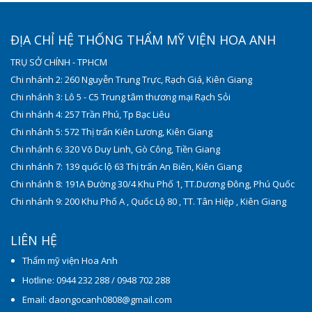
ĐỊA CHỈ HỆ THỐNG THẨM MỸ VIỆN HOA ANH
TRỤ SỞ CHÍNH - TPHCM
Chi nhánh 2: 260 Nguyễn Trung Trực, Rạch Giá, Kiên Giang
Chi nhánh 3: Lô 5 - C5 Trung tâm thương mại Rạch Sỏi
Chi nhánh 4: 257 Trần Phú, Tp Bạc Liêu
Chi nhánh 5: 572 Thị trấn Kiên Lương, Kiên Giang
Chi nhánh 6: 320 Võ Duy Linh, Gò Công, Tiền Giang
Chi nhánh 7: 139 quốc lộ 63 Thị trấn An Biên, Kiên Giang
Chi nhánh 8: 191A Đường 30/4 Khu Phố 1, TT.Dương Đông, Phú Quốc
Chi nhánh 9: 200 Khu Phố A , Quốc Lộ 80 , TT. Tân Hiệp , Kiên Giang
LIÊN HỆ
Thẩm mỹ viện Hoa Anh
Hotline: 0944 232 288 / 0948 702 288
Email: daongocanh0808@gmail.com