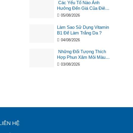
Các Yếu Tố Nào Ảnh
Hưởng Đến Giá Của Điêu
Khắc Chân Mày ?
05/08/2026
Làm Sao Sử Dụng Vitamin
B1 Để Làm Trắng Da ?
04/08/2026
Những Đối Tượng Thích
Hợp Phun Xăm Môi Màu
Hồng Cam San Hô?
03/08/2026
LIÊN HỆ