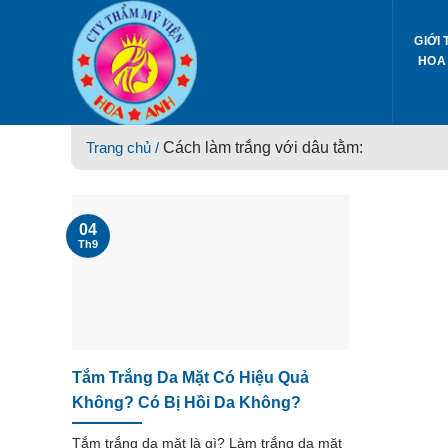
Skip
to
GIỚI 
content
HOA
Trang chủ /
Cách làm trắng với dâu tằm:
04
Th9
Tắm Trắng Da Mặt Có Hiệu Quả
Không? Có Bị Hồi Da Không?
Tắm trắng da mặt là gì? Làm trắng da mặt