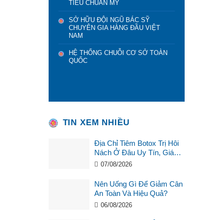
TIÊU CHUẨN MỸ
SỞ HỮU ĐỘI NGŨ BÁC SỸ
CHUYÊN GIA HÀNG ĐẦU VIỆT
NAM
HỆ THỐNG CHUỖI CƠ SỞ TOÀN
QUỐC
TIN XEM NHIỀU
Địa Chỉ Tiêm Botox Trị Hôi
Nách Ở Đâu Uy Tín, Giá
Tốt?
07/08/2026
Nên Uống Gì Để Giảm Cân
An Toàn Và Hiệu Quả?
06/08/2026