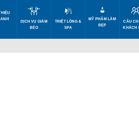
THIỆU
 ANH
MỸ PHẨM LÀM
DỊCH VỤ GIẢM
CÂU CH
TRIỆT LÔNG &
ĐẸP
BÉO
KHÁCH
SPA