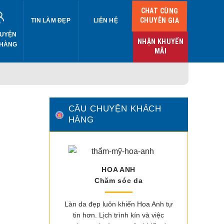
CHAT CÙNG
CHUYÊN GIA
TIN LÀM ĐẸP
LIÊN HỆ
UYỆN
NHẬN KHUYẾN
 HÀNG
MÃI
CÂU CHUYỆN KHÁCH
HÀNG
HOA ANH
Chăm sóc da
Làn da đẹp luôn khiến Hoa Anh tự
tin hơn. Lịch trình kín và việc