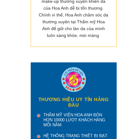
make-up thường xuyên khiến da
của Hoa Anh dễ bị tổn thương.
Chính vì thế, Hoa Anh chăm sóc da
thường xuyên tại Thẩm mỹ Hoa
Anh để giữ cho làn da của mình
luôn sáng khỏe, mịn màng.
THƯƠNG HIỆU UY TÍN HÀNG
ĐẦU
THẨM MỸ VIỆN HOA ANH ĐÓN
HƠN 10000 LƯỢT KHÁCH HÀNG
MỖI NĂM
HỆ THỐNG TRANG THIẾT BỊ ĐẠT