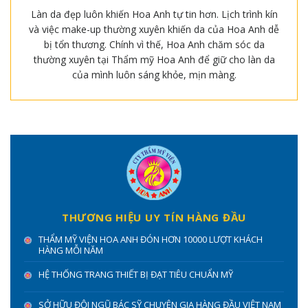
Làn da đẹp luôn khiến Hoa Anh tự tin hơn. Lịch trình kín
và việc make-up thường xuyên khiến da của Hoa Anh dễ
bị tổn thương. Chính vì thế, Hoa Anh chăm sóc da
thường xuyên tại Thẩm mỹ Hoa Anh để giữ cho làn da
của mình luôn sáng khỏe, mịn màng.
THƯƠNG HIỆU UY TÍN HÀNG ĐẦU
THẨM MỸ VIỆN HOA ANH ĐÓN HƠN 10000 LƯỢT KHÁCH
HÀNG MỖI NĂM
HỆ THỐNG TRANG THIẾT BỊ ĐẠT TIÊU CHUẨN MỸ
SỞ HỮU ĐỘI NGŨ BÁC SỸ CHUYÊN GIA HÀNG ĐẦU VIỆT NAM