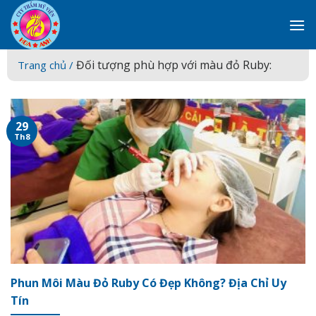
Skip
to
content
Đối tượng phù hợp với màu đỏ Ruby:
Trang chủ /
29
Th8
Phun Môi Màu Đỏ Ruby Có Đẹp Không? Địa Chỉ Uy
Tín