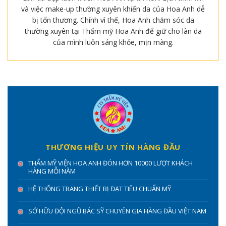
và việc make-up thường xuyên khiến da của Hoa Anh dễ
bị tổn thương. Chính vì thế, Hoa Anh chăm sóc da
thường xuyên tại Thẩm mỹ Hoa Anh để giữ cho làn da
của mình luôn sáng khỏe, mịn màng.
THƯƠNG HIỆU UY TÍN HÀNG ĐẦU
THẨM MỸ VIỆN HOA ANH ĐÓN HƠN 10000 LƯỢT KHÁCH
HÀNG MỖI NĂM
HỆ THỐNG TRANG THIẾT BỊ ĐẠT TIÊU CHUẨN MỸ
SỞ HỮU ĐỘI NGŨ BÁC SỸ CHUYÊN GIA HÀNG ĐẦU VIỆT NAM