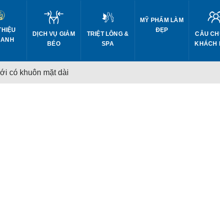
MỸ PHẨM LÀM
THIỆU
ĐẸP
DỊCH VỤ GIẢM
CÂU CH
TRIỆT LÔNG &
 ANH
BÉO
KHÁCH
SPA
ới có khuôn mặt dài