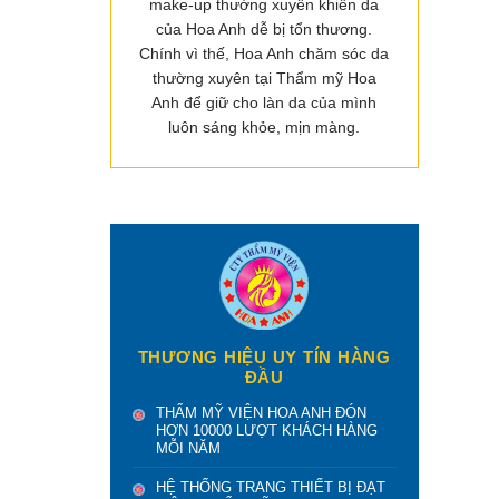
make-up thường xuyên khiến da
của Hoa Anh dễ bị tổn thương.
Chính vì thế, Hoa Anh chăm sóc da
thường xuyên tại Thẩm mỹ Hoa
Anh để giữ cho làn da của mình
luôn sáng khỏe, mịn màng.
THƯƠNG HIỆU UY TÍN HÀNG
ĐẦU
THẨM MỸ VIỆN HOA ANH ĐÓN
HƠN 10000 LƯỢT KHÁCH HÀNG
MỖI NĂM
HỆ THỐNG TRANG THIẾT BỊ ĐẠT