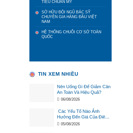
TIÊU CHUẨN MỸ
SỞ HỮU ĐỘI NGŨ BÁC SỸ
CHUYÊN GIA HÀNG ĐẦU VIỆT
NAM
HỆ THỐNG CHUỖI CƠ SỞ TOÀN
QUỐC
TIN XEM NHIỀU
Nên Uống Gì Để Giảm Cân
An Toàn Và Hiệu Quả?
06/08/2026
Các Yếu Tố Nào Ảnh
Hưởng Đến Giá Của Điêu
Khắc Chân Mày ?
05/08/2026