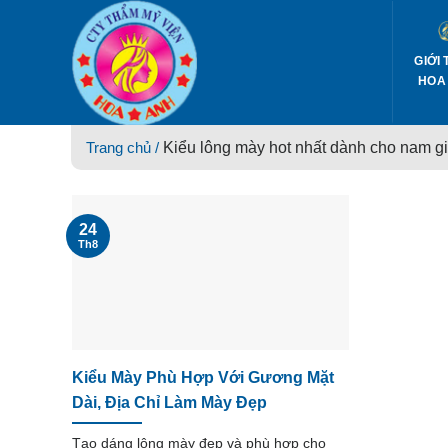
Skip
to
content
GIỚI 
HOA
Trang chủ /
Kiểu lông mày hot nhất dành cho nam gi
24
Th8
Kiểu Mày Phù Hợp Với Gương Mặt
Dài, Địa Chỉ Làm Mày Đẹp
Tạo dáng lông mày đẹp và phù hợp cho