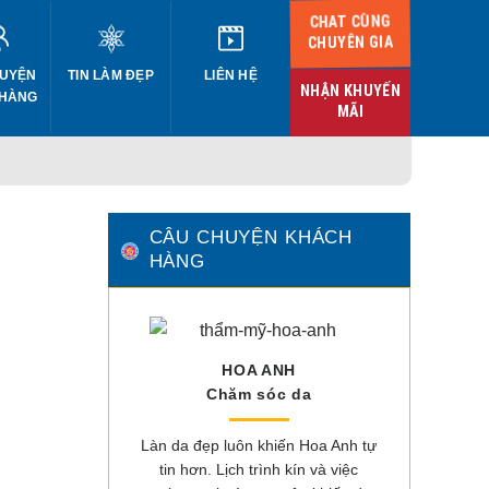
CHAT CÙNG
CHUYÊN GIA
UYỆN
TIN LÀM ĐẸP
LIÊN HỆ
NHẬN KHUYẾN
 HÀNG
MÃI
CÂU CHUYỆN KHÁCH
HÀNG
HOA ANH
Chăm sóc da
Làn da đẹp luôn khiến Hoa Anh tự
tin hơn. Lịch trình kín và việc