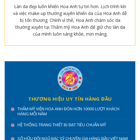
Làn da đẹp luôn khiến Hoa Anh tự tin hơn. Lịch trình kín
và việc make-up thường xuyên khiến da của Hoa Anh dễ
bị tổn thương. Chính vì thế, Hoa Anh chăm sóc da
thường xuyên tại Thẩm mỹ Hoa Anh để giữ cho làn da
của mình luôn sáng khỏe, mịn màng.
THƯƠNG HIỆU UY TÍN HÀNG ĐẦU
THẨM MỸ VIỆN HOA ANH ĐÓN HƠN 10000 LƯỢT KHÁCH
HÀNG MỖI NĂM
HỆ THỐNG TRANG THIẾT BỊ ĐẠT TIÊU CHUẨN MỸ
SỞ HỮU ĐỘI NGŨ BÁC SỸ CHUYÊN GIA HÀNG ĐẦU VIỆT NAM