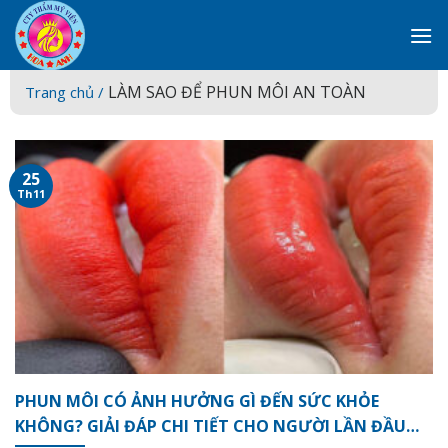
Skip
to
content
LÀM SAO ĐỂ PHUN MÔI AN TOÀN
Trang chủ /
25
Th11
PHUN MÔI CÓ ẢNH HƯỞNG GÌ ĐẾN SỨC KHỎE
KHÔNG? GIẢI ĐÁP CHI TIẾT CHO NGƯỜI LẦN ĐẦU