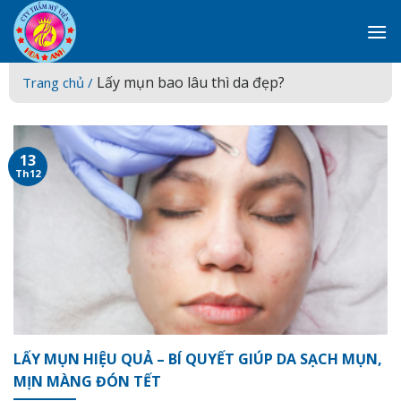
Skip
to
content
Lấy mụn bao lâu thì da đẹp?
Trang chủ /
13
Th12
LẤY MỤN HIỆU QUẢ – BÍ QUYẾT GIÚP DA SẠCH MỤN,
MỊN MÀNG ĐÓN TẾT