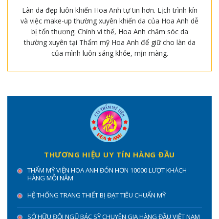
Làn da đẹp luôn khiến Hoa Anh tự tin hơn. Lịch trình kín
và việc make-up thường xuyên khiến da của Hoa Anh dễ
bị tổn thương. Chính vì thế, Hoa Anh chăm sóc da
thường xuyên tại Thẩm mỹ Hoa Anh để giữ cho làn da
của mình luôn sáng khỏe, mịn màng.
THƯƠNG HIỆU UY TÍN HÀNG ĐẦU
THẨM MỸ VIỆN HOA ANH ĐÓN HƠN 10000 LƯỢT KHÁCH
HÀNG MỖI NĂM
HỆ THỐNG TRANG THIẾT BỊ ĐẠT TIÊU CHUẨN MỸ
SỞ HỮU ĐỘI NGŨ BÁC SỸ CHUYÊN GIA HÀNG ĐẦU VIỆT NAM