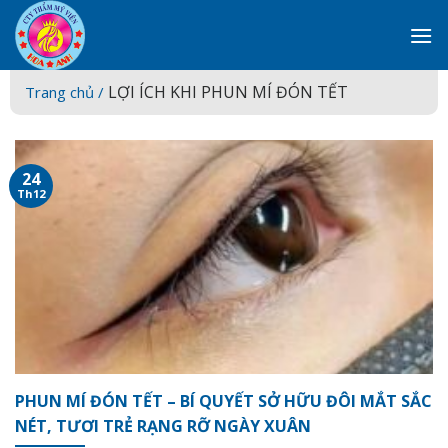
Skip
to
content
LỢI ÍCH KHI PHUN MÍ ĐÓN TẾT
Trang chủ /
24
Th12
PHUN MÍ ĐÓN TẾT – BÍ QUYẾT SỞ HỮU ĐÔI MẮT SẮC
NÉT, TƯƠI TRẺ RẠNG RỠ NGÀY XUÂN