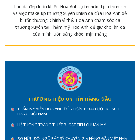
Làn da đẹp luôn khiến Hoa Anh tự tin hơn. Lịch trình kín
và việc make-up thường xuyên khiến da của Hoa Anh dễ
bị tổn thương. Chính vì thế, Hoa Anh chăm sóc da
thường xuyên tại Thẩm mỹ Hoa Anh để giữ cho làn da
của mình luôn sáng khỏe, mịn màng.
THƯƠNG HIỆU UY TÍN HÀNG ĐẦU
THẨM MỸ VIỆN HOA ANH ĐÓN HƠN 10000 LƯỢT KHÁCH
HÀNG MỖI NĂM
HỆ THỐNG TRANG THIẾT BỊ ĐẠT TIÊU CHUẨN MỸ
SỞ HỮU ĐỘI NGŨ BÁC SỸ CHUYÊN GIA HÀNG ĐẦU VIỆT NAM