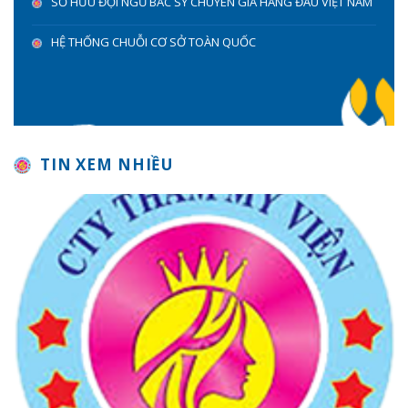
SỞ HỮU ĐỘI NGŨ BÁC SỸ CHUYÊN GIA HÀNG ĐẦU VIỆT NAM
HỆ THỐNG CHUỖI CƠ SỞ TOÀN QUỐC
TIN XEM NHIỀU