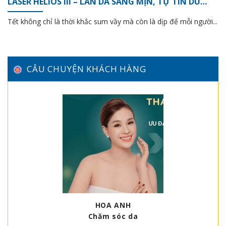
LASER HELIOS III – LÀN DA SÁNG MỊN, TỰ TIN DU
XUÂN
Tết không chỉ là thời khắc sum vầy mà còn là dịp để mỗi người...
CÂU CHUYỆN KHÁCH HÀNG
HOA ANH
Chăm sóc da