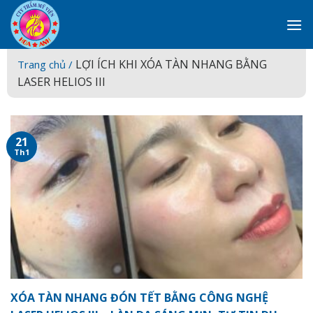
Skip
to
content
LỢI ÍCH KHI XÓA TÀN NHANG BẰNG
Trang chủ /
LASER HELIOS III
21
Th1
XÓA TÀN NHANG ĐÓN TẾT BẰNG CÔNG NGHỆ