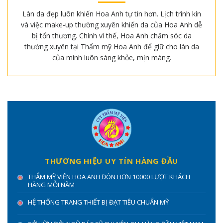
Làn da đẹp luôn khiến Hoa Anh tự tin hơn. Lịch trình kín
và việc make-up thường xuyên khiến da của Hoa Anh dễ
bị tổn thương. Chính vì thế, Hoa Anh chăm sóc da
thường xuyên tại Thẩm mỹ Hoa Anh để giữ cho làn da
của mình luôn sáng khỏe, mịn màng.
THƯƠNG HIỆU UY TÍN HÀNG ĐẦU
THẨM MỸ VIỆN HOA ANH ĐÓN HƠN 10000 LƯỢT KHÁCH
HÀNG MỖI NĂM
HỆ THỐNG TRANG THIẾT BỊ ĐẠT TIÊU CHUẨN MỸ