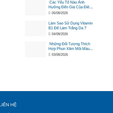
Các Yếu Tố Nào Ảnh
Hưởng Đến Giá Của Điêu
Khắc Chân Mày ?
05/08/2026
Làm Sao Sử Dụng Vitamin
B1 Để Làm Trắng Da ?
04/08/2026
Những Đối Tượng Thích
Hợp Phun Xăm Môi Màu
Hồng Cam San Hô?
03/08/2026
LIÊN HỆ