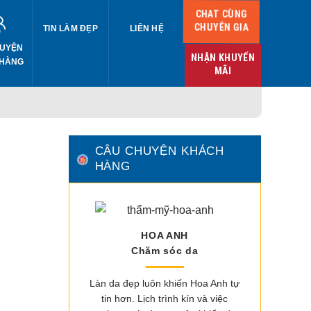
CHAT CÙNG
CHUYÊN GIA
TIN LÀM ĐẸP
LIÊN HỆ
UYỆN
NHẬN KHUYẾN
 HÀNG
MÃI
CÂU CHUYỆN KHÁCH
HÀNG
HOA ANH
Chăm sóc da
Làn da đẹp luôn khiến Hoa Anh tự
tin hơn. Lịch trình kín và việc