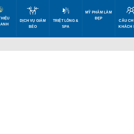
MỸ PHẨM LÀM
THIỆU
ĐẸP
DỊCH VỤ GIẢM
CÂU CH
TRIỆT LÔNG &
 ANH
BÉO
KHÁCH
SPA