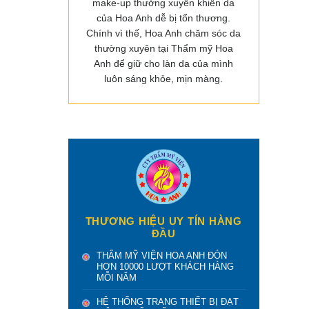
make-up thường xuyên khiến da
của Hoa Anh dễ bị tổn thương.
Chính vì thế, Hoa Anh chăm sóc da
thường xuyên tại Thẩm mỹ Hoa
Anh để giữ cho làn da của mình
luôn sáng khỏe, mịn màng.
THƯƠNG HIỆU UY TÍN HÀNG
ĐẦU
THẨM MỸ VIỆN HOA ANH ĐÓN
HƠN 10000 LƯỢT KHÁCH HÀNG
MỖI NĂM
HỆ THỐNG TRANG THIẾT BỊ ĐẠT