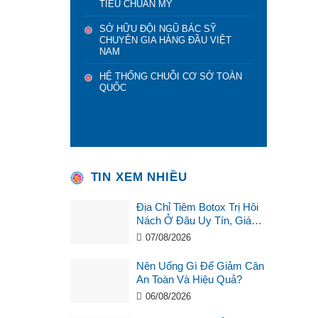
TIÊU CHUẨN MỸ
SỞ HỮU ĐỘI NGŨ BÁC SỸ
CHUYÊN GIA HÀNG ĐẦU VIỆT
NAM
HỆ THỐNG CHUỖI CƠ SỞ TOÀN
QUỐC
TIN XEM NHIỀU
Địa Chỉ Tiêm Botox Trị Hôi
Nách Ở Đâu Uy Tín, Giá
Tốt?
07/08/2026
Nên Uống Gì Để Giảm Cân
An Toàn Và Hiệu Quả?
06/08/2026