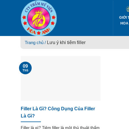
Skip
to
content
GIỚI 
HOA
Trang chủ /
Lưu ý khi tiêm filler
09
Th5
Filler Là Gì? Công Dụng Của Filler
Là Gì?
Filler là gì? Tiêm filler là một thủ thuật thẩm