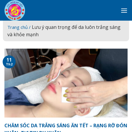
Skip
to
content
Lưu ý quan trọng để da luôn trắng sáng
Trang chủ /
và khỏe mạnh
11
Th2
CHĂM SÓC DA TRẮNG SÁNG ĂN TẾT – RẠNG RỠ ĐÓN