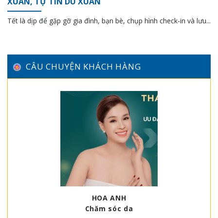
XUÂN, TỰ TIN DU XUÂN
Tết là dịp để gặp gỡ gia đình, bạn bè, chụp hình check-in và lưu...
CÂU CHUYỆN KHÁCH HÀNG
HOA ANH
Chăm sóc da