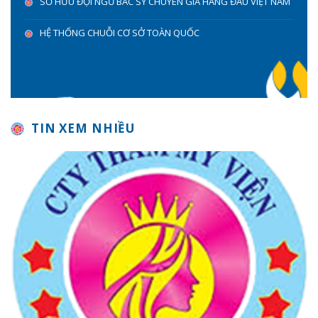
SỞ HỮU ĐỘI NGŨ BÁC SỸ CHUYÊN GIA HÀNG ĐẦU VIỆT NAM
HỆ THỐNG CHUỖI CƠ SỞ TOÀN QUỐC
TIN XEM NHIỀU