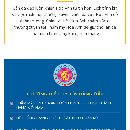
Làn da đẹp luôn khiến Hoa Anh tự tin hơn. Lịch trình kín
và việc make-up thường xuyên khiến da của Hoa Anh dễ
bị tổn thương. Chính vì thế, Hoa Anh chăm sóc da
thường xuyên tại Thẩm mỹ Hoa Anh để giữ cho làn da
của mình luôn sáng khỏe, mịn màng.
THƯƠNG HIỆU UY TÍN HÀNG ĐẦU
THẨM MỸ VIỆN HOA ANH ĐÓN HƠN 10000 LƯỢT KHÁCH
HÀNG MỖI NĂM
HỆ THỐNG TRANG THIẾT BỊ ĐẠT TIÊU CHUẨN MỸ