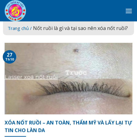
Skip
to
content
Nốt ruồi là gì và tại sao nên xóa nốt ruồi?
Trang chủ /
27
Th10
XÓA NỐT RUỒI – AN TOÀN, THẨM MỸ VÀ LẤY LẠI TỰ
TIN CHO LÀN DA