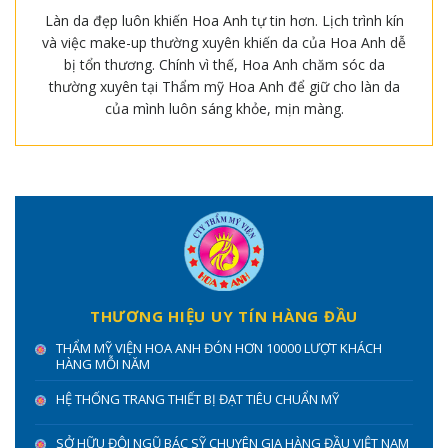
Làn da đẹp luôn khiến Hoa Anh tự tin hơn. Lịch trình kín
và việc make-up thường xuyên khiến da của Hoa Anh dễ
bị tổn thương. Chính vì thế, Hoa Anh chăm sóc da
thường xuyên tại Thẩm mỹ Hoa Anh để giữ cho làn da
của mình luôn sáng khỏe, mịn màng.
THƯƠNG HIỆU UY TÍN HÀNG ĐẦU
THẨM MỸ VIỆN HOA ANH ĐÓN HƠN 10000 LƯỢT KHÁCH
HÀNG MỖI NĂM
HỆ THỐNG TRANG THIẾT BỊ ĐẠT TIÊU CHUẨN MỸ
SỞ HỮU ĐỘI NGŨ BÁC SỸ CHUYÊN GIA HÀNG ĐẦU VIỆT NAM