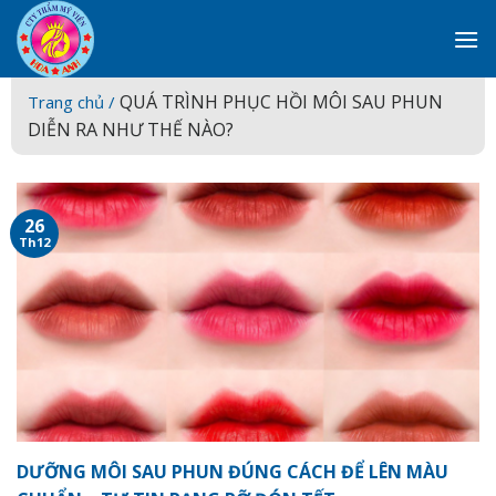
Skip
to
content
QUÁ TRÌNH PHỤC HỒI MÔI SAU PHUN
Trang chủ /
DIỄN RA NHƯ THẾ NÀO?
26
Th12
DƯỠNG MÔI SAU PHUN ĐÚNG CÁCH ĐỂ LÊN MÀU