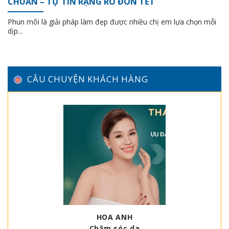
CHUẨN – TỰ TIN RẠNG RỠ ĐÓN TẾT
Phun môi là giải pháp làm đẹp được nhiều chị em lựa chọn mỗi
dịp...
CÂU CHUYỆN KHÁCH HÀNG
HOA ANH
Chăm sóc da