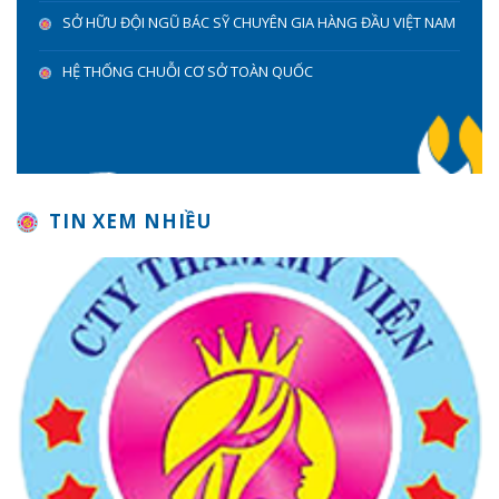
SỞ HỮU ĐỘI NGŨ BÁC SỸ CHUYÊN GIA HÀNG ĐẦU VIỆT NAM
HỆ THỐNG CHUỖI CƠ SỞ TOÀN QUỐC
TIN XEM NHIỀU