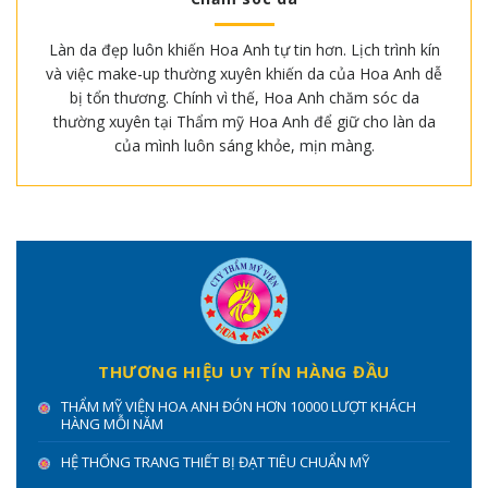
Làn da đẹp luôn khiến Hoa Anh tự tin hơn. Lịch trình kín
và việc make-up thường xuyên khiến da của Hoa Anh dễ
bị tổn thương. Chính vì thế, Hoa Anh chăm sóc da
thường xuyên tại Thẩm mỹ Hoa Anh để giữ cho làn da
của mình luôn sáng khỏe, mịn màng.
THƯƠNG HIỆU UY TÍN HÀNG ĐẦU
THẨM MỸ VIỆN HOA ANH ĐÓN HƠN 10000 LƯỢT KHÁCH
HÀNG MỖI NĂM
HỆ THỐNG TRANG THIẾT BỊ ĐẠT TIÊU CHUẨN MỸ