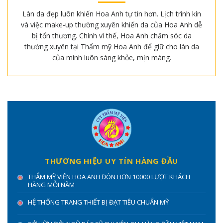
Làn da đẹp luôn khiến Hoa Anh tự tin hơn. Lịch trình kín
và việc make-up thường xuyên khiến da của Hoa Anh dễ
bị tổn thương. Chính vì thế, Hoa Anh chăm sóc da
thường xuyên tại Thẩm mỹ Hoa Anh để giữ cho làn da
của mình luôn sáng khỏe, mịn màng.
THƯƠNG HIỆU UY TÍN HÀNG ĐẦU
THẨM MỸ VIỆN HOA ANH ĐÓN HƠN 10000 LƯỢT KHÁCH
HÀNG MỖI NĂM
HỆ THỐNG TRANG THIẾT BỊ ĐẠT TIÊU CHUẨN MỸ