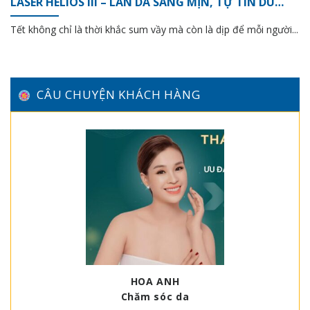
LASER HELIOS III – LÀN DA SÁNG MỊN, TỰ TIN DU
XUÂN
Tết không chỉ là thời khắc sum vầy mà còn là dịp để mỗi người...
CÂU CHUYỆN KHÁCH HÀNG
HOA ANH
Chăm sóc da