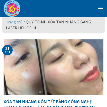
Skip
to
content
QUY TRÌNH XÓA TÀN NHANG BẰNG
Trang chủ /
LASER HELIOS III
21
Th1
XÓA TÀN NHANG ĐÓN TẾT BẰNG CÔNG NGHỆ