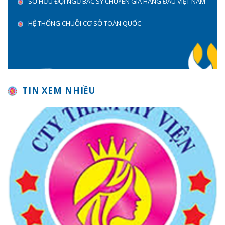
SỞ HỮU ĐỘI NGŨ BÁC SỸ CHUYÊN GIA HÀNG ĐẦU VIỆT NAM
HỆ THỐNG CHUỖI CƠ SỞ TOÀN QUỐC
TIN XEM NHIỀU