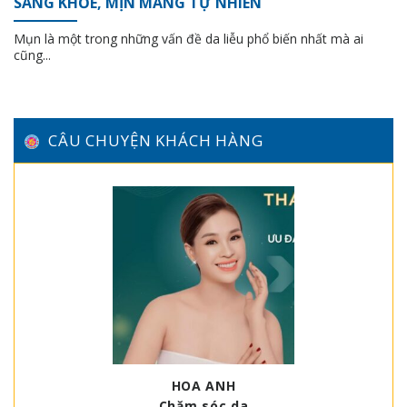
SÁNG KHỎE, MỊN MÀNG TỰ NHIÊN
Mụn là một trong những vấn đề da liễu phổ biến nhất mà ai
cũng...
CÂU CHUYỆN KHÁCH HÀNG
HOA ANH
Chăm sóc da