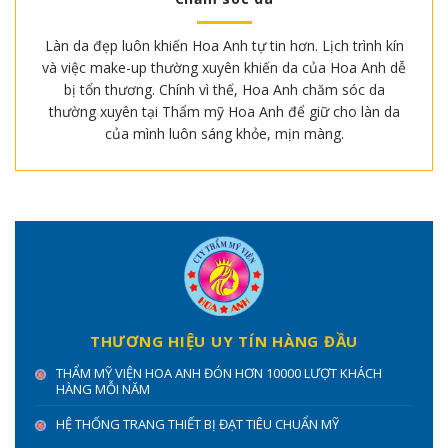
Làn da đẹp luôn khiến Hoa Anh tự tin hơn. Lịch trình kín
và việc make-up thường xuyên khiến da của Hoa Anh dễ
bị tổn thương. Chính vì thế, Hoa Anh chăm sóc da
thường xuyên tại Thẩm mỹ Hoa Anh để giữ cho làn da
của mình luôn sáng khỏe, mịn màng.
THƯƠNG HIỆU UY TÍN HÀNG ĐẦU
THẨM MỸ VIỆN HOA ANH ĐÓN HƠN 10000 LƯỢT KHÁCH
HÀNG MỖI NĂM
HỆ THỐNG TRANG THIẾT BỊ ĐẠT TIÊU CHUẨN MỸ