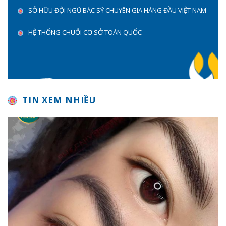
SỞ HỮU ĐỘI NGŨ BÁC SỸ CHUYÊN GIA HÀNG ĐẦU VIỆT NAM
HỆ THỐNG CHUỖI CƠ SỞ TOÀN QUỐC
TIN XEM NHIỀU