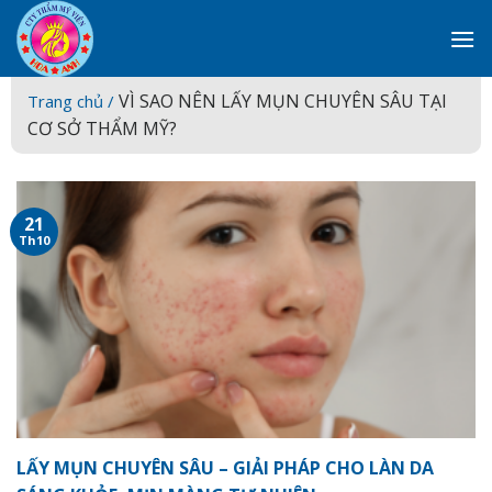
Skip
to
content
VÌ SAO NÊN LẤY MỤN CHUYÊN SÂU TẠI
Trang chủ /
CƠ SỞ THẨM MỸ?
21
Th10
LẤY MỤN CHUYÊN SÂU – GIẢI PHÁP CHO LÀN DA