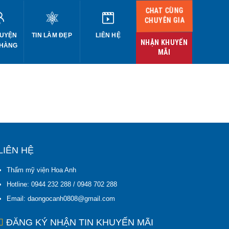
CHAT CÙNG
CHUYÊN GIA
UYỆN
TIN LÀM ĐẸP
LIÊN HỆ
NHẬN KHUYẾN
 HÀNG
MÃI
LIÊN HỆ
Thẩm mỹ viện Hoa Anh
Hotline: 0944 232 288 / 0948 702 288
Email: daongocanh0808@gmail.com
ĐĂNG KÝ NHẬN TIN KHUYẾN MÃI