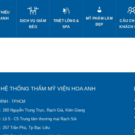
THIỆU
 ANH
MỸ PHẨM LÀM
DỊCH VỤ GIẢM
CÂU CH
TRIỆT LÔNG &
ĐẸP
BÉO
KHÁCH
SPA
Ỉ HỆ THỐNG THẨM MỸ VIỆN HOA ANH
ÍNH - TPHCM
2: 260 Nguyễn Trung Trực, Rạch Giá, Kiên Giang
: Lô 5 - C5 Trung tâm thương mại Rạch Sỏi
: 257 Trần Phú, Tp Bạc Liêu