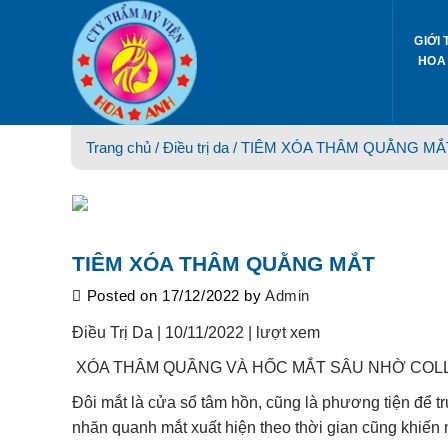
Skip
to
GIỚI 
content
HOA
Trang chủ /
Điều trị da
/ TIÊM XÓA THÂM QUẰNG MẮ
TIÊM XÓA THÂM QUẰNG MẮT
Posted on
17/12/2022
by
Admin
Điều Trị Da |
10/11/2022 |
lượt xem
XÓA THÂM QUẦNG VÀ HỐC MẮT SÂU NHỜ COLL
Đôi mắt là cửa sổ tâm hồn, cũng là phương tiện để 
nhăn quanh mắt xuất hiện theo thời gian cũng khiến 