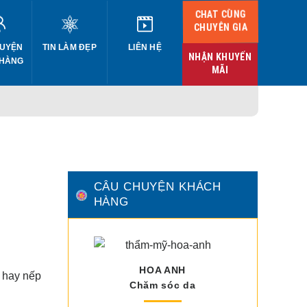
CHAT CÙNG
CHUYÊN GIA
UYỆN
TIN LÀM ĐẸP
LIÊN HỆ
NHẬN KHUYẾN
 HÀNG
MÃI
CÂU CHUYỆN KHÁCH
HÀNG
HOA ANH
m hay nếp
Chăm sóc da