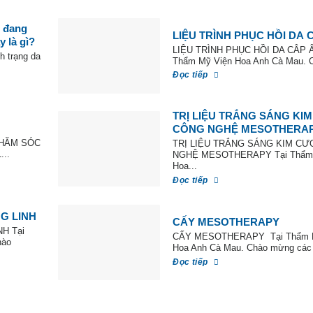
o đang
LIỆU TRÌNH PHỤC HỒI DA 
 là gì?
LIỆU TRÌNH PHỤC HỒI DA CÂP 
nh trạng da
Thẩm Mỹ Viện Hoa Anh Cà Mau. C
Đọc tiếp
TRỊ LIỆU TRẮNG SÁNG KI
CÔNG NGHỆ MESOTHERA
CHĂM SÓC
TRỊ LIỆU TRẮNG SÁNG KIM C
..
NGHỆ MESOTHERAPY Tại Thẩm 
Hoa...
Đọc tiếp
G LINH
CẤY MESOTHERAPY
H Tại
CẤY MESOTHERAPY Tại Thẩm 
hào
Hoa Anh Cà Mau. Chào mừng các 
Đọc tiếp