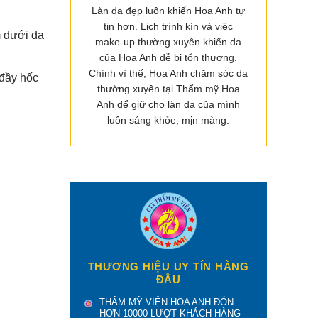
Làn da đẹp luôn khiến Hoa Anh tự
tin hơn. Lịch trình kín và việc
m dưới da
make-up thường xuyên khiến da
của Hoa Anh dễ bị tổn thương.
Chính vì thế, Hoa Anh chăm sóc da
 đầy hốc
thường xuyên tại Thẩm mỹ Hoa
Anh để giữ cho làn da của mình
luôn sáng khỏe, mịn màng.
THƯƠNG HIỆU UY TÍN HÀNG
ĐẦU
THẨM MỸ VIỆN HOA ANH ĐÓN
HƠN 10000 LƯỢT KHÁCH HÀNG