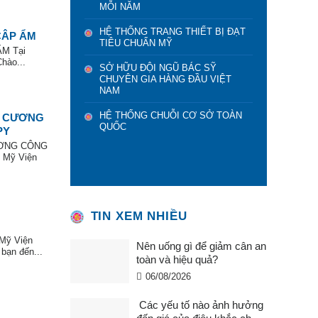
MỖI NĂM
HỆ THỐNG TRANG THIẾT BỊ ĐẠT
CÂP ẨM
TIÊU CHUẨN MỸ
ẨM Tại
hào...
SỞ HỮU ĐỘI NGŨ BÁC SỸ
CHUYÊN GIA HÀNG ĐẦU VIỆT
NAM
HỆ THỐNG CHUỖI CƠ SỞ TOÀN
M CƯƠNG
QUỐC
PY
ƯƠNG CÔNG
Mỹ Viện
TIN XEM NHIỀU
Mỹ Viện
Nên uống gì để giảm cân an
bạn đến...
toàn và hiệu quả?
06/08/2026
Các yếu tố nào ảnh hưởng