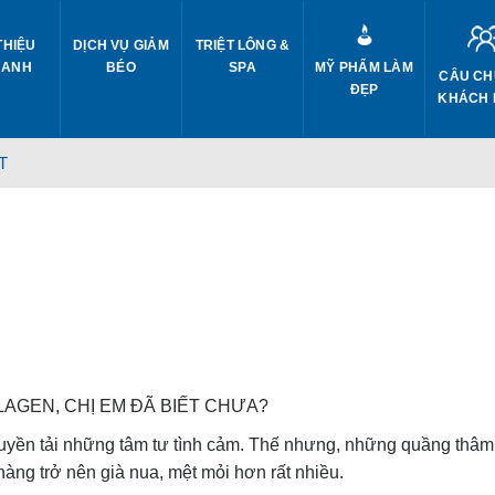
THIỆU
DỊCH VỤ GIẢM
TRIỆT LÔNG &
 ANH
BÉO
SPA
MỸ PHẨM LÀM
CÂU CH
ĐẸP
KHÁCH
T
AGEN, CHỊ EM ĐÃ BIẾT CHƯA?
truyền tải những tâm tư tình cảm. Thế nhưng, những quầng thâ
nàng trở nên già nua, mệt mỏi hơn rất nhiều.