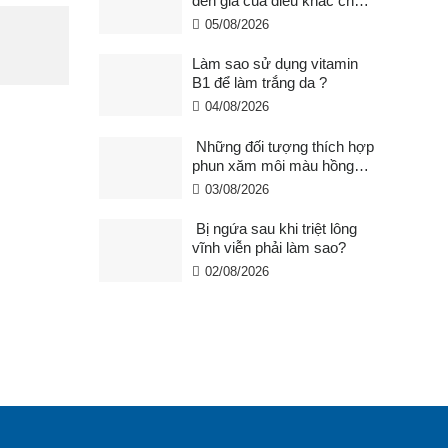
đến giá của điêu khắc chân
mày ?
05/08/2026
Làm sao sử dụng vitamin
B1 để làm trắng da ?
04/08/2026
Những đối tượng thích hợp
phun xăm môi màu hồng
cam san hô?
03/08/2026
Bị ngứa sau khi triệt lông
vĩnh viễn phải làm sao?
02/08/2026