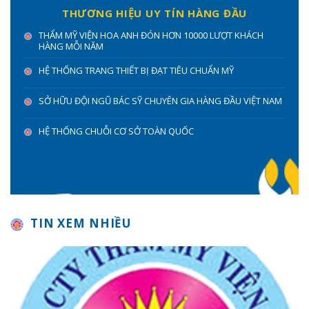
THƯƠNG HIỆU UY TÍN HÀNG ĐẦU
THẨM MỸ VIỆN HOA ANH ĐÓN HƠN 10000 LƯỢT KHÁCH
HÀNG MỖI NĂM
HỆ THỐNG TRANG THIẾT BỊ ĐẠT TIÊU CHUẨN MỸ
SỞ HỮU ĐỘI NGŨ BÁC SỸ CHUYÊN GIA HÀNG ĐẦU VIỆT NAM
HỆ THỐNG CHUỖI CƠ SỞ TOÀN QUỐC
TIN XEM NHIỀU