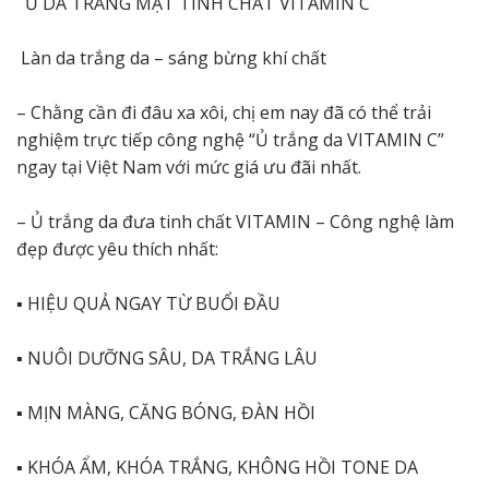
Ủ DA TRẮNG MẶT TINH CHẤT VITAMIN C
Làn da trắng da – sáng bừng khí chất
– Chằng cần đi đâu xa xôi, chị em nay đã có thể trải
nghiệm trực tiếp công nghệ “Ủ trắng da VITAMIN C”
ngay tại Việt Nam với mức giá ưu đãi nhất.
– Ủ trắng da đưa tinh chất VITAMIN – Công nghệ làm
đẹp được yêu thích nhất:
▪️ HIỆU QUẢ NGAY TỪ BUỔI ĐẦU
▪️ NUÔI DƯỠNG SÂU, DA TRẮNG LÂU
▪️ MỊN MÀNG, CĂNG BÓNG, ĐÀN HỒI
▪️ KHÓA ẨM, KHÓA TRẮNG, KHÔNG HỒI TONE DA