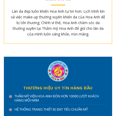
Làn da đẹp luôn khiến Hoa Anh tự tin hơn. Lịch trình kín
và việc make-up thường xuyên khiến da của Hoa Anh dễ
bị tổn thương. Chính vì thế, Hoa Anh chăm sóc da
thường xuyên tại Thẩm mỹ Hoa Anh để giữ cho làn da
của mình luôn sáng khỏe, mịn màng.
THƯƠNG HIỆU UY TÍN HÀNG ĐẦU
THẨM MỸ VIỆN HOA ANH ĐÓN HƠN 10000 LƯỢT KHÁCH
HÀNG MỖI NĂM
HỆ THỐNG TRANG THIẾT BỊ ĐẠT TIÊU CHUẨN MỸ