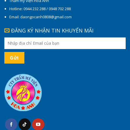
Thẩm mỹ viện Hoa Anh
Hotline: 0944 232 288 / 0948 702 288
Email: daongocanh0808@gmail.com
ĐĂNG KÝ NHẬN TIN KHUYẾN MÃI