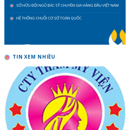
SỞ HỮU ĐỘI NGŨ BÁC SỸ CHUYÊN GIA HÀNG ĐẦU VIỆT NAM
HỆ THỐNG CHUỖI CƠ SỞ TOÀN QUỐC
TIN XEM NHIỀU