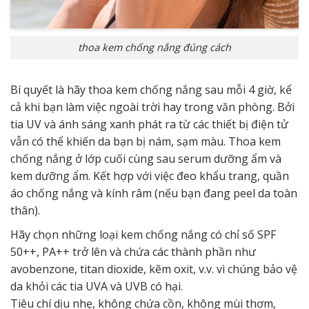
thoa kem chống nắng đúng cách
Bí quyết là hãy thoa kem chống nắng sau mỗi 4 giờ, kể
cả khi bạn làm việc ngoài trời hay trong văn phòng. Bởi
tia UV và ánh sáng xanh phát ra từ các thiết bị điện tử
vẫn có thể khiến da bạn bị nám, sạm màu. Thoa kem
chống nắng ở lớp cuối cùng sau serum dưỡng ẩm và
kem dưỡng ẩm. Kết hợp với việc đeo khẩu trang, quần
áo chống nắng và kính râm (nếu bạn đang peel da toàn
thân).
Hãy chọn những loại kem chống nắng có chỉ số SPF
50++, PA++ trở lên và chứa các thành phần như
avobenzone, titan dioxide, kẽm oxit, v.v. vì chúng bảo vệ
da khỏi các tia UVA và UVB có hại.
Tiêu chí dịu nhẹ, không chứa cồn, không mùi thơm,