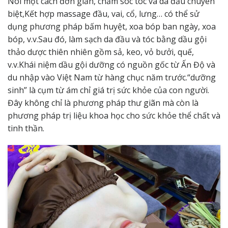
Nói một cách đơn giản, chăm sóc tóc và da đầu chuyên
biệt,Kết hợp massage đầu, vai, cổ, lưng… có thể sử
dụng phương pháp bấm huyệt, xoa bóp ban ngày, xoa
bóp, v.v.Sau đó, làm sạch da đầu và tóc bằng dầu gội
thảo dược thiên nhiên gồm sả, keo, vỏ bưởi, quế,
v.v.Khái niệm dầu gội dưỡng có nguồn gốc từ Ấn Độ và
du nhập vào Việt Nam từ hàng chục năm trước.“dưỡng
sinh” là cụm từ ám chỉ giá trị sức khỏe của con người.
Đây không chỉ là phương pháp thư giãn mà còn là
phương pháp trị liệu khoa học cho sức khỏe thể chất và
tinh thần.