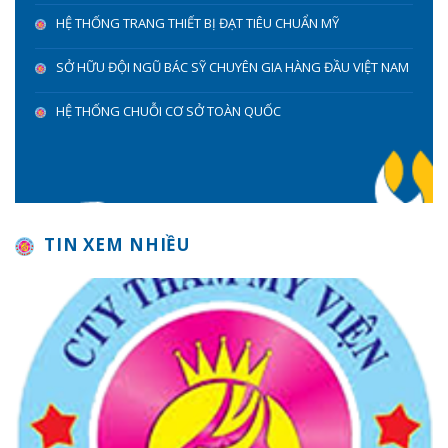
HỆ THỐNG TRANG THIẾT BỊ ĐẠT TIÊU CHUẨN MỸ
SỞ HỮU ĐỘI NGŨ BÁC SỸ CHUYÊN GIA HÀNG ĐẦU VIỆT NAM
HỆ THỐNG CHUỖI CƠ SỞ TOÀN QUỐC
TIN XEM NHIỀU