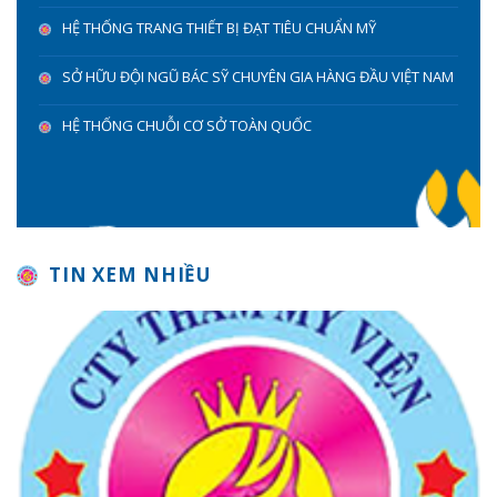
HỆ THỐNG TRANG THIẾT BỊ ĐẠT TIÊU CHUẨN MỸ
SỞ HỮU ĐỘI NGŨ BÁC SỸ CHUYÊN GIA HÀNG ĐẦU VIỆT NAM
HỆ THỐNG CHUỖI CƠ SỞ TOÀN QUỐC
TIN XEM NHIỀU