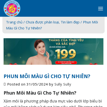
Skip
to
content
Trang chủ /
Chưa được phân loại
,
Tin làm đẹp
/ Phun Môi
Màu Gì Cho Tự Nhiên?
PHUN MÔI MÀU GÌ CHO TỰ NHIÊN?
Posted on
31/05/2024
by
Sully Sully
Phun Môi Màu Gì Cho Tự Nhiên?
Xăm môi là phương pháp đưa mực vào dưới lớp biểu bì
của môi bằng cách sử dụng kim siêu nhỏ. Phương pháp