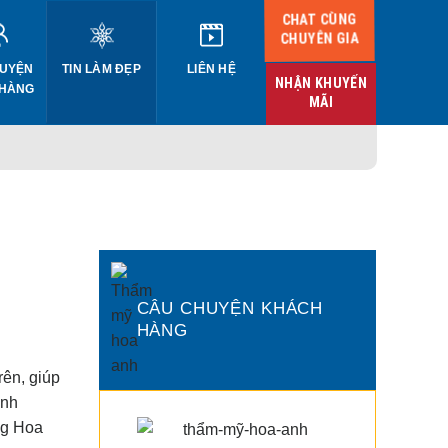
CHAT CÙNG
CHUYÊN GIA
UYỆN
TIN LÀM ĐẸP
LIÊN HỆ
NHẬN KHUYẾN
 HÀNG
MÃI
CÂU CHUYỆN KHÁCH
HÀNG
rên, giúp
inh
ng
Hoa