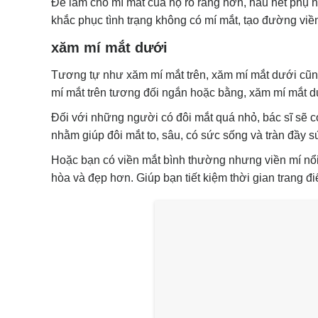
Để làm cho mí mắt của họ rõ ràng hơn, hầu hết phụ 
khắc phục tình trạng không có mí mắt, tạo đường viề
xăm mí mắt dưới
Tương tự như xăm mí mắt trên, xăm mí mắt dưới cũng
mí mắt trên tương đối ngắn hoặc bằng, xăm mí mắt d
Đối với những người có đôi mắt quá nhỏ, bác sĩ sẽ c
nhằm giúp đôi mắt to, sâu, có sức sống và tràn đầy 
Hoặc bạn có viền mắt bình thường nhưng viền mí nổi 
hòa và đẹp hơn. Giúp bạn tiết kiệm thời gian trang đ