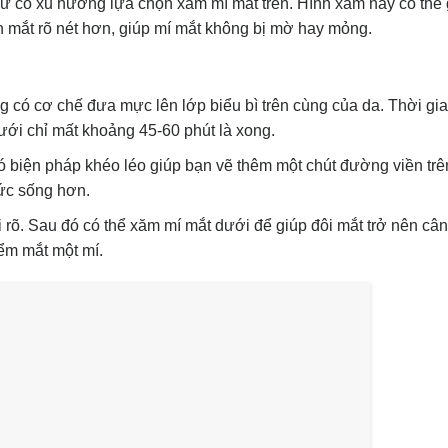
nữ có xu hướng lựa chọn xăm mí mắt trên. Hình xăm này có thể
n mắt rõ nét hơn, giúp mí mắt không bị mờ hay mỏng.
 có cơ chế đưa mực lên lớp biểu bì trên cùng của da. Thời gi
ưới chỉ mất khoảng 45-60 phút là xong.
ó biện pháp khéo léo giúp bạn vẽ thêm một chút đường viền trê
sức sống hơn.
rõ. Sau đó có thể xăm mí mắt dưới để giúp đôi mắt trở nên cân 
iểm mắt một mí.