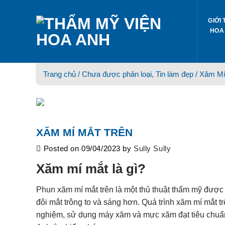
Skip
to
GIỚI 
content
HOA
Trang chủ /
Chưa được phân loại
,
Tin làm đẹp
/ Xăm Mí
XĂM MÍ MẮT TRÊN
Posted on
09/04/2023
by
Sully Sully
Xăm mí mắt là gì?
Phun xăm mí mắt trên là một thủ thuật thẩm mỹ được 
đôi mắt trông to và sáng hơn. Quá trình xăm mí mắt
nghiệm, sử dụng máy xăm và mực xăm đạt tiêu chuẩn