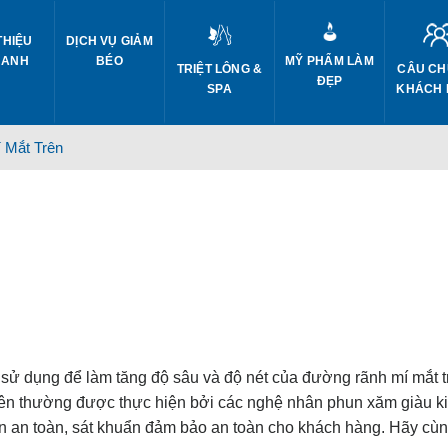
THIỆU
DỊCH VỤ GIẢM
 ANH
BÉO
MỸ PHẨM LÀM
CÂU CH
TRIỆT LÔNG &
ĐẸP
KHÁCH
SPA
 Mắt Trên
sử dụng để làm tăng độ sâu và độ nét của đường rãnh mí mắt t
 trên thường được thực hiện bởi các nghệ nhân phun xăm giàu k
 an toàn, sát khuẩn đảm bảo an toàn cho khách hàng. Hãy cù