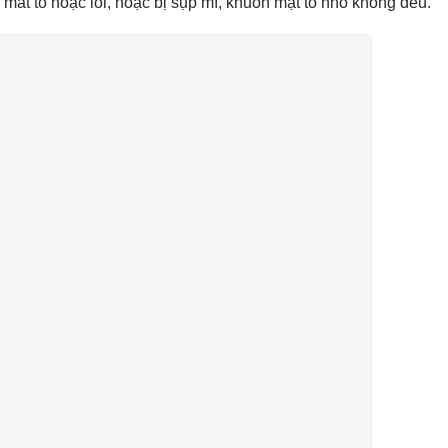
ắt to hoặc lồi, hoặc bị sụp mí, khuôn mặt to nhỏ không đều.