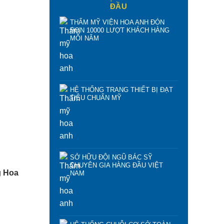
ĐẦU
THẨM MỸ VIỆN HOA ANH ĐÓN
HƠN 10000 LƯỢT KHÁCH HÀNG
MỖI NĂM
HỆ THỐNG TRANG THIẾT BỊ ĐẠT
TIÊU CHUẨN MỸ
SỞ HỮU ĐỘI NGŨ BÁC SỸ
CHUYÊN GIA HÀNG ĐẦU VIỆT
g
Hoa
NAM