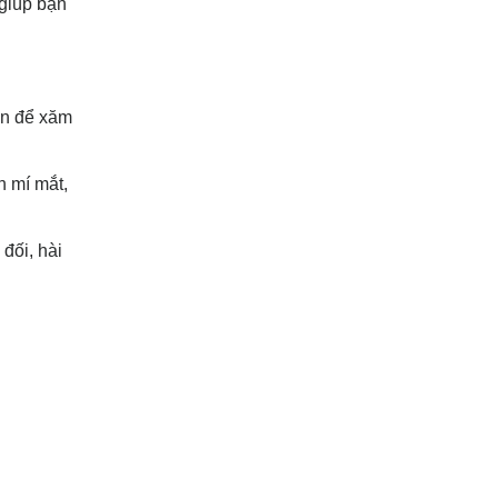
 giúp bạn
an để xăm
n mí mắt,
đối, hài