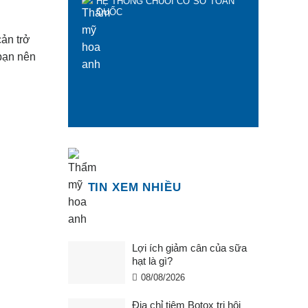
HỆ THỐNG CHUỖI CƠ SỞ TOÀN
QUỐC
ản trở
 bạn nên
TIN XEM NHIỀU
Lợi ích giảm cân của sữa
hạt là gì?
08/08/2026
Địa chỉ tiêm Botox trị hôi