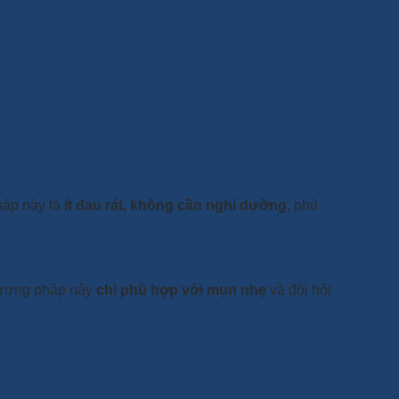
háp này là
ít đau rát, không cần nghỉ dưỡng
, phù
phương pháp này
chỉ phù hợp với mụn nhẹ
và đòi hỏi