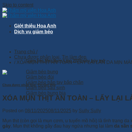
Skip to content
Giới thiệu Hoa Anh
Dịch vụ giảm béo
Trang chủ /
Chưa được phân loại
,
Tin làm đẹp
Giảm béo Max Burn Lipo 2020 siêu hủy mỡ
/ XÓA MỤN THỊT AN TOÀN – LẤY LẠI LÀN DA MỊN MÀ
Giảm béo bụng
Giảm béo đùi
Giảm béo bắp tay bắp chân
Chưa được phân loại
,
Tin làm đẹp
Giảm béo sau sinh
Giảm béo bụng bia
XÓA MỤN THỊT AN TOÀN – LẤY LẠI L
Posted on
08/11/2025
08/11/2025
by
Sully Sully
Mụn thịt (còn gọi là mụn cơm, u tuyến mồ hôi) là tình trạng d
gáy
. Mụn thịt không gây đau hay ngứa nhưng lại làm
da sần 