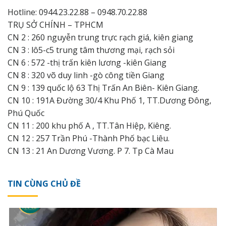
Hotline: 0944.23.22.88 – 0948.70.22.88
TRỤ SỞ CHÍNH – TPHCM
CN 2 : 260 nguyễn trung trực rạch giá, kiên giang
CN 3 : lô5-c5 trung tâm thương mại, rạch sỏi
CN 6 : 572 -thị trấn kiên lương -kiên Giang
CN 8 : 320 võ duy linh -gò công tiền Giang
CN 9 : 139 quốc lộ 63 Thị Trấn An Biên- Kiên Giang.
CN 10 : 191A Đường 30/4 Khu Phố 1, TT.Dương Đông,
Phú Quốc
CN 11 : 200 khu phố A , TT.Tân Hiệp, Kiêng.
CN 12 : 257 Trần Phú -Thành Phố bạc Liêu.
CN 13 : 21 An Dương Vương. P 7. Tp Cà Mau
TIN CÙNG CHỦ ĐỀ