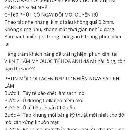
GIÁ ƯU ĐÃI TỚI 50% DÀNH RIÊNG CHO 100 CHỊ EM
ĐĂNG KÝ SỚM NHẤT
CHỈ 60 PHÚT CÓ NGAY ĐÔI MÔI QUYẾN RŨ
Thao tác nhẹ nhàng, kim đi sâu không quá 0,2mm.
Không sưng đau, không mất thời gian nghỉ dưỡng.
Bảo hành miễn phí trong thời gian 6 tháng phun dặm
lại
Hàng trăm khách hàng đã trải nghiệm phun xăm tại
VIỆN THẨM MỸ QUỐC TẾ HOA ANH đã rất hài lòng, còn
bạn thì sao???
PHUN MÔI COLLAGEN ĐẸP TỰ NHIÊN NGAY SAU KHI
LÀM
Bước 1 : Tẩy tế bào chết làm sạch môi .
Bước 2 : Ủ dưỡng Collagen mềm môi
Bước 3 : Ủ tê tiêu chuẩn Châu Âu
Bước 4 : Tạo khung môi bằng kỹ thuật mới nhất cho đôi
môi cân xứng khuôn mặt
Bước 5 : Phun môi mực thảo dược Châu Âu cho màu môi