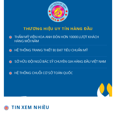
THƯƠNG HIỆU UY TÍN HÀNG ĐẦU
THẨM MỸ VIỆN HOA ANH ĐÓN HƠN 10000 LƯỢT KHÁCH
HÀNG MỖI NĂM
HỆ THỐNG TRANG THIẾT BỊ ĐẠT TIÊU CHUẨN MỸ
SỞ HỮU ĐỘI NGŨ BÁC SỸ CHUYÊN GIA HÀNG ĐẦU VIỆT NAM
HỆ THỐNG CHUỖI CƠ SỞ TOÀN QUỐC
TIN XEM NHIỀU