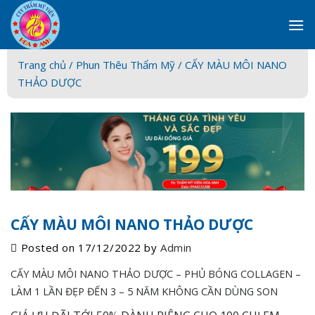
Skip
to
content
Trang chủ /
Phun Thêu Thẩm Mỹ
/ CẤY MÀU MÔI NANO
THẢO DƯỢC
CẤY MÀU MÔI NANO THẢO DƯỢC
Posted on
17/12/2022
by
Admin
CẤY MÀU MÔI NANO THẢO DƯỢC – PHỦ BÓNG COLLAGEN –
LÀM 1 LẦN ĐẸP ĐẾN 3 – 5 NĂM KHÔNG CẦN DÙNG SON