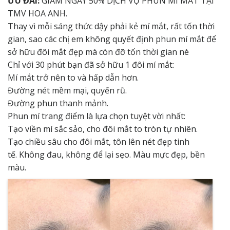
ƯU ĐÃI:
GIẢM NGAY 50% DỊCH VỤ PHUN MÍ MẮT TẠI
TMV HOA ANH.
Thay vì mỗi sáng thức dậy phải kẻ mí mắt, rất tốn thời
gian, sao các chị em không quyết định phun mí mắt để
sở hữu đôi mắt đẹp mà còn đỡ tốn thời gian nè
Chỉ với 30 phút bạn đã sở hữu 1 đôi mí mắt:
Mí mắt trở nên to và hấp dẫn hơn.
Đường nét mềm mại, quyến rũ.
Đường phun thanh mảnh.
Phun mí trang điểm là lựa chọn tuyệt vời nhất:
Tạo viền mí sắc sảo, cho đôi mắt to tròn tự nhiên.
Tạo chiều sâu cho đôi mắt, tôn lên nét đẹp tinh
tế. Không đau, không để lại sẹo. Màu mực đẹp, bền
màu.