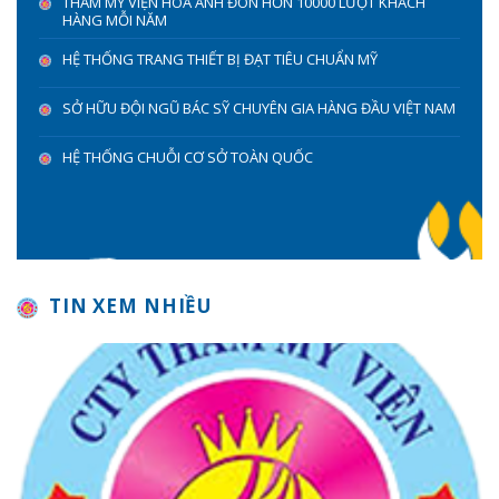
THẨM MỸ VIỆN HOA ANH ĐÓN HƠN 10000 LƯỢT KHÁCH
HÀNG MỖI NĂM
HỆ THỐNG TRANG THIẾT BỊ ĐẠT TIÊU CHUẨN MỸ
SỞ HỮU ĐỘI NGŨ BÁC SỸ CHUYÊN GIA HÀNG ĐẦU VIỆT NAM
HỆ THỐNG CHUỖI CƠ SỞ TOÀN QUỐC
TIN XEM NHIỀU