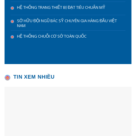
HỆ THỐNG TRANG THIẾT BỊ ĐẠT TIÊU CHUẨN MỸ
SỞ HỮU ĐỘI NGŨ BÁC SỸ CHUYÊN GIA HÀNG ĐẦU VIỆT
NAM
HỆ THỐNG CHUỖI CƠ SỞ TOÀN QUỐC
TIN XEM NHIỀU