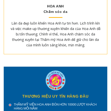
HOA ANH
Chăm sóc da
Làn da đẹp luôn khiến Hoa Anh tự tin hơn. Lịch trình kín
và việc make-up thường xuyên khiến da của Hoa Anh dễ
bị tổn thương. Chính vì thế, Hoa Anh chăm sóc da
thường xuyên tại Thẩm mỹ Hoa Anh để giữ cho làn da
của mình luôn sáng khỏe, mịn màng.
THƯƠNG HIỆU UY TÍN HÀNG ĐẦU
THẨM MỸ VIỆN HOA ANH ĐÓN HƠN 10000 LƯỢT KHÁCH
HÀNG MỖI NĂM