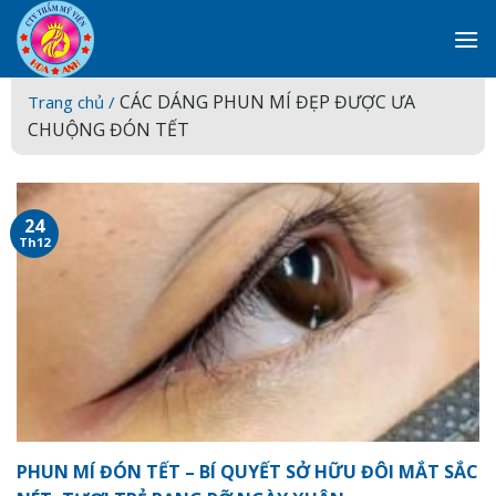
Skip
to
content
CÁC DÁNG PHUN MÍ ĐẸP ĐƯỢC ƯA
Trang chủ /
CHUỘNG ĐÓN TẾT
24
Th12
PHUN MÍ ĐÓN TẾT – BÍ QUYẾT SỞ HỮU ĐÔI MẮT SẮC