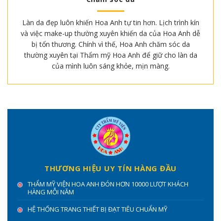
Làn da đẹp luôn khiến Hoa Anh tự tin hơn. Lịch trình kín
và việc make-up thường xuyên khiến da của Hoa Anh dễ
bị tổn thương. Chính vì thế, Hoa Anh chăm sóc da
thường xuyên tại Thẩm mỹ Hoa Anh để giữ cho làn da
của mình luôn sáng khỏe, mịn màng.
THƯƠNG HIỆU UY TÍN HÀNG ĐẦU
THẨM MỸ VIỆN HOA ANH ĐÓN HƠN 10000 LƯỢT KHÁCH
HÀNG MỖI NĂM
HỆ THỐNG TRANG THIẾT BỊ ĐẠT TIÊU CHUẨN MỸ