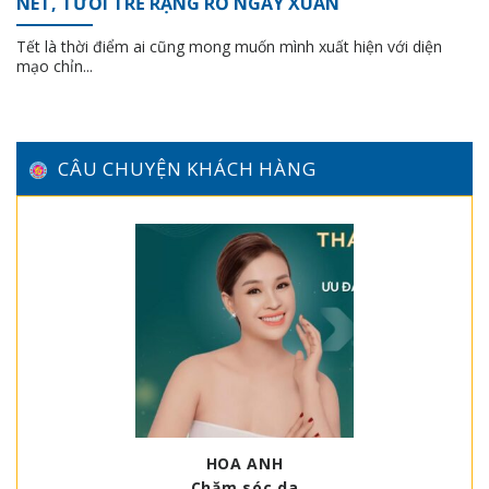
NÉT, TƯƠI TRẺ RẠNG RỠ NGÀY XUÂN
Tết là thời điểm ai cũng mong muốn mình xuất hiện với diện
mạo chỉn...
CÂU CHUYỆN KHÁCH HÀNG
HOA ANH
Chăm sóc da