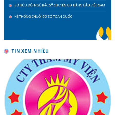
SỞ HỮU ĐỘI NGŨ BÁC SỸ CHUYÊN GIA HÀNG ĐẦU VIỆT NAM
HỆ THỐNG CHUỖI CƠ SỞ TOÀN QUỐC
TIN XEM NHIỀU