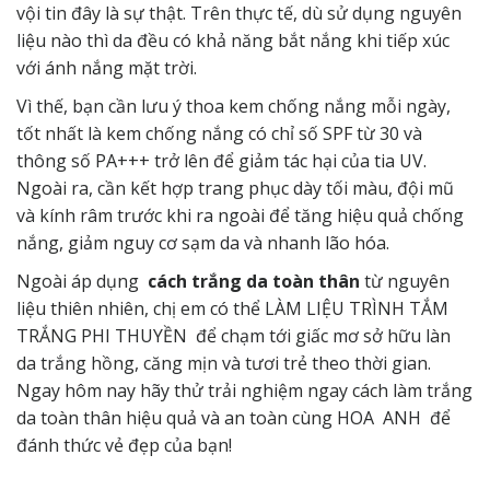
vội tin đây là sự thật. Trên thực tế, dù sử dụng nguyên
liệu nào thì da đều có khả năng bắt nắng khi tiếp xúc
với ánh nắng mặt trời.
Vì thế, bạn cần lưu ý thoa kem chống nắng mỗi ngày,
tốt nhất là kem chống nắng có chỉ số SPF từ 30 và
thông số PA+++ trở lên để giảm tác hại của tia UV.
Ngoài ra, cần kết hợp trang phục dày tối màu, đội mũ
và kính râm trước khi ra ngoài để tăng hiệu quả chống
nắng, giảm nguy cơ sạm da và nhanh lão hóa.
Ngoài áp dụng
cách trắng da toàn thân
từ nguyên
liệu thiên nhiên, chị em có thể LÀM
LIỆU TRÌNH TẮM
TRẮNG PHI THUYỀN
để chạm tới giấc mơ sở hữu làn
da trắng hồng, căng mịn và tươi trẻ theo thời gian.
Ngay hôm nay hãy thử trải nghiệm ngay cách làm trắng
da toàn thân hiệu quả và an toàn cùng
HOA ANH
để
đánh thức vẻ đẹp của bạn!