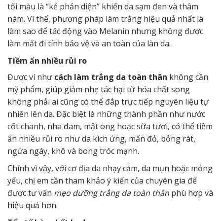
tối màu là “kẻ phản diện” khiến da sạm đen và
thâm
nám.
Vì thế, phương pháp làm trắng hiệu quả nhất là
làm sao để tác động vào Melanin nhưng không được
làm mất đi tính bảo vệ và an toàn của làn da.
Tiềm ẩn nhiều rủi ro
Được ví như
cách làm trắng da toàn thân
không cần
mỹ phẩm, giúp giảm nhẹ tác hại từ hóa chất song
không phải ai cũng có thể đắp trực tiếp nguyên liệu tự
nhiên lên da. Đặc biệt là những thành phần như nước
cốt chanh, nha đam, mật ong hoặc sữa tươi, có thể tiềm
ẩn nhiều rủi ro như da kích ứng, mẩn đỏ, bỏng rát,
ngứa ngáy, khô và bong tróc mạnh.
Chính vì vậy, với cơ địa da nhạy cảm, da mụn hoặc mỏng
yếu, chị em cần tham khảo ý kiến của chuyên gia để
được tư vấn
mẹo dưỡng trắng da toàn thân
phù hợp và
hiệu quả hơn.