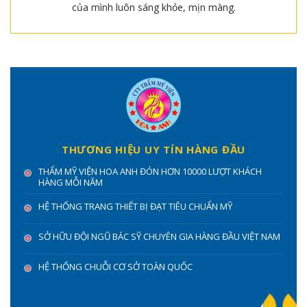
của mình luôn sáng khỏe, mịn màng.
THƯƠNG HIỆU UY TÍN HÀNG ĐẦU
THẨM MỸ VIỆN HOA ANH ĐÓN HƠN 10000 LƯỢT KHÁCH
HÀNG MỖI NĂM
HỆ THỐNG TRANG THIẾT BỊ ĐẠT TIÊU CHUẨN MỸ
SỞ HỮU ĐỘI NGŨ BÁC SỸ CHUYÊN GIA HÀNG ĐẦU VIỆT NAM
HỆ THỐNG CHUỖI CƠ SỞ TOÀN QUỐC