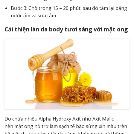
Bước 3: Chờ trong 15 – 20 phút, sau đó tắm lại bằng
nước ấm và sữa tắm.
Cải thiện làn da body tươi sáng với mật ong
Do chứa nhiều Alpha Hydroxy Axit như Axit Malic
nên mật ong hỗ trợ làm sạch tế bào sừng xỉn màu trên
bề mặt da, tạo cảm giác da sáng, khỏe mạnh và thông