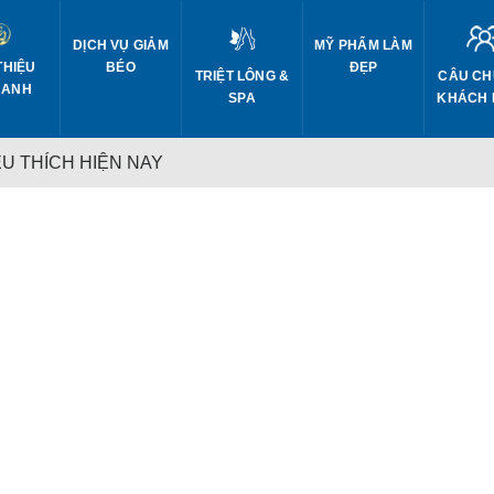
DỊCH VỤ GIẢM
MỸ PHẨM LÀM
THIỆU
BÉO
ĐẸP
CÂU CH
TRIỆT LÔNG &
 ANH
KHÁCH
SPA
U THÍCH HIỆN NAY