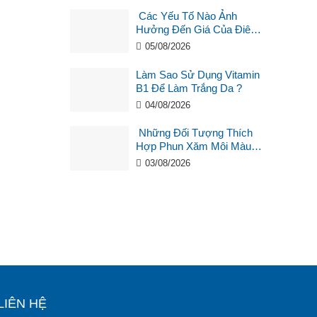
Các Yếu Tố Nào Ảnh
Hưởng Đến Giá Của Điêu
Khắc Chân Mày ?
05/08/2026
Làm Sao Sử Dụng Vitamin
B1 Để Làm Trắng Da ?
04/08/2026
Những Đối Tượng Thích
Hợp Phun Xăm Môi Màu
Hồng Cam San Hô?
03/08/2026
LIÊN HỆ