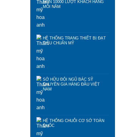
HƠN 10000 LƯỢT KHÁCH HÀNG
MỖI NĂM
HỆ THỐNG TRANG THIẾT BỊ ĐẠT
TIÊU CHUẨN MỸ
SỞ HỮU ĐỘI NGŨ BÁC SỸ
CHUYÊN GIA HÀNG ĐẦU VIỆT
NAM
HỆ THỐNG CHUỖI CƠ SỞ TOÀN
QUỐC