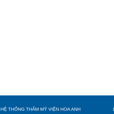
Ỉ HỆ THỐNG THẨM MỸ VIỆN HOA ANH