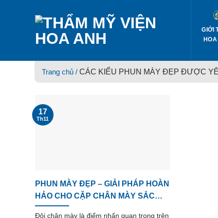
Skip
to
content
GIỚI 
HOA
Trang chủ /
CÁC KIỂU PHUN MÀY ĐẸP ĐƯỢC YÊ
17
Th11
PHUN MÀY ĐẸP – GIẢI PHÁP HOÀN
HẢO CHO CẶP CHÂN MÀY SẮC
NÉT, TỰ NHIÊN
Đôi chân mày là điểm nhấn quan trọng trên