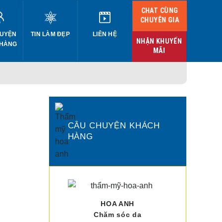
CHAT CÙNG
CHUYÊN GIA
UYỆN
TIN LÀM ĐẸP
LIÊN HỆ
NHẬN KHUYẾN
 HÀNG
MÃI
CÂU CHUYỆN KHÁCH
HÀNG
HOA ANH
Chăm sóc da