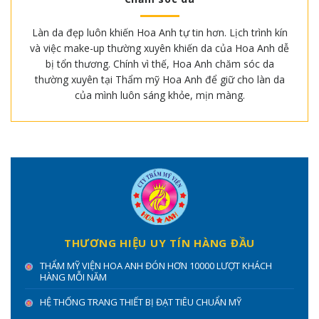
Làn da đẹp luôn khiến Hoa Anh tự tin hơn. Lịch trình kín
và việc make-up thường xuyên khiến da của Hoa Anh dễ
bị tổn thương. Chính vì thế, Hoa Anh chăm sóc da
thường xuyên tại Thẩm mỹ Hoa Anh để giữ cho làn da
của mình luôn sáng khỏe, mịn màng.
THƯƠNG HIỆU UY TÍN HÀNG ĐẦU
THẨM MỸ VIỆN HOA ANH ĐÓN HƠN 10000 LƯỢT KHÁCH
HÀNG MỖI NĂM
HỆ THỐNG TRANG THIẾT BỊ ĐẠT TIÊU CHUẨN MỸ