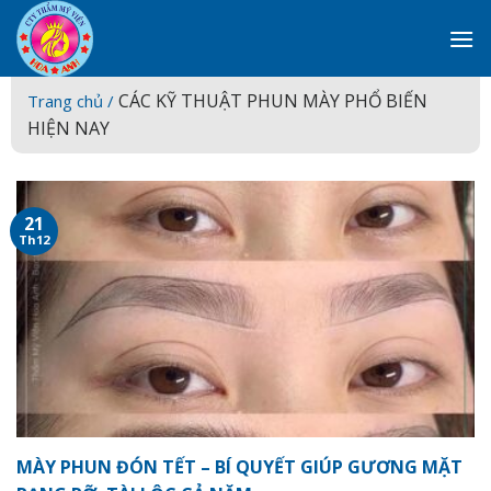
Skip
to
content
CÁC KỸ THUẬT PHUN MÀY PHỔ BIẾN
Trang chủ /
HIỆN NAY
21
Th12
MÀY PHUN ĐÓN TẾT – BÍ QUYẾT GIÚP GƯƠNG MẶT