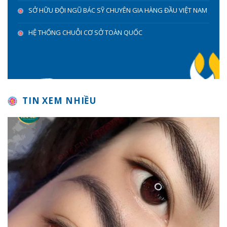
SỞ HỮU ĐỘI NGŨ BÁC SỸ CHUYÊN GIA HÀNG ĐẦU VIỆT NAM
HỆ THỐNG CHUỖI CƠ SỞ TOÀN QUỐC
TIN XEM NHIỀU