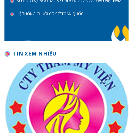
SỞ HỮU ĐỘI NGŨ BÁC SỸ CHUYÊN GIA HÀNG ĐẦU VIỆT NAM
HỆ THỐNG CHUỖI CƠ SỞ TOÀN QUỐC
TIN XEM NHIỀU