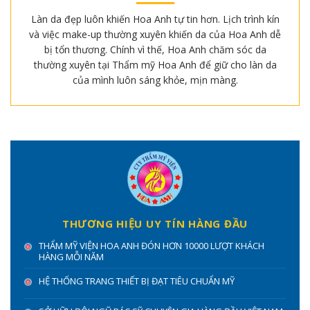
Làn da đẹp luôn khiến Hoa Anh tự tin hơn. Lịch trình kín
và việc make-up thường xuyên khiến da của Hoa Anh dễ
bị tổn thương. Chính vì thế, Hoa Anh chăm sóc da
thường xuyên tại Thẩm mỹ Hoa Anh để giữ cho làn da
của mình luôn sáng khỏe, mịn màng.
THƯƠNG HIỆU UY TÍN HÀNG ĐẦU
THẨM MỸ VIỆN HOA ANH ĐÓN HƠN 10000 LƯỢT KHÁCH
HÀNG MỖI NĂM
HỆ THỐNG TRANG THIẾT BỊ ĐẠT TIÊU CHUẨN MỸ