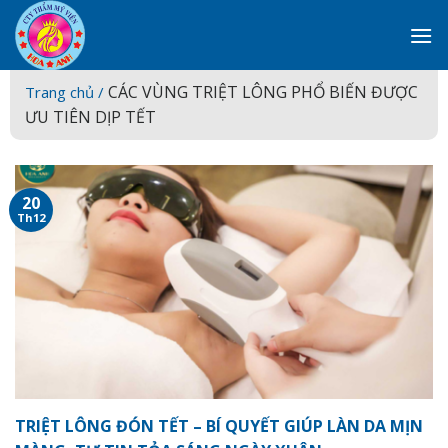
Skip
to
content
CÁC VÙNG TRIỆT LÔNG PHỔ BIẾN ĐƯỢC
Trang chủ /
ƯU TIÊN DỊP TẾT
20
Th12
TRIỆT LÔNG ĐÓN TẾT – BÍ QUYẾT GIÚP LÀN DA MỊN