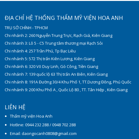
ĐỊA CHỈ HỆ THỐNG THẨM MỸ VIỆN HOA ANH
TRỤ SỞ CHÍNH - TPHCM
Chi nhánh 2: 260 Nguyễn Trung Trực, Rạch Giá, Kiên Giang
Chi nhánh 3: Lô 5 - C5 Trung tâm thương mại Rạch Sỏi
Chi nhánh 4: 257 Trần Phú, Tp Bạc Liêu
Chi nhánh 5: 572 Thị trấn Kiên Lương, Kiên Giang
Chi nhánh 6: 320 Võ Duy Linh, Gò Công, Tiền Giang
Chi nhánh 7: 139 quốc lộ 63 Thị trấn An Biên, Kiên Giang
Chi nhánh 8: 191A Đường 30/4 Khu Phố 1, TT.Dương Đông, Phú Quốc
Chi nhánh 9: 200 Khu Phố A , Quốc Lộ 80 , TT. Tân Hiệp , Kiên Giang
LIÊN HỆ
Thẩm mỹ viện Hoa Anh
Hotline: 0944 232 288 / 0948 702 288
Email: daongocanh0808@gmail.com