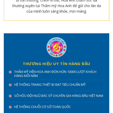
bị tổn thương. Chính vì thế, Hoa Anh chăm sóc da
thường xuyên tại Thẩm mỹ Hoa Anh để giữ cho làn da
của mình luôn sáng khỏe, mịn màng.
THƯƠNG HIỆU UY TÍN HÀNG ĐẦU
THẨM MỸ VIỆN HOA ANH ĐÓN HƠN 10000 LƯỢT KHÁCH
HÀNG MỖI NĂM
HỆ THỐNG TRANG THIẾT BỊ ĐẠT TIÊU CHUẨN MỸ
SỞ HỮU ĐỘI NGŨ BÁC SỸ CHUYÊN GIA HÀNG ĐẦU VIỆT NAM
HỆ THỐNG CHUỖI CƠ SỞ TOÀN QUỐC