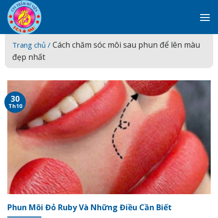
Skip
to
content
Cách chăm sóc môi sau phun để lên màu
Trang chủ /
đẹp nhất
30
Th10
Phun Môi Đỏ Ruby Và Những Điều Cần Biết