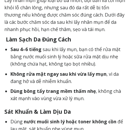
Lấy nhân mụn giúp loại bỏ bã nhờn, bụi bẩn và cồi mụn
khỏi lỗ chân lông, nhưng sau đó da rất dễ bị tổn
thương nếu không được chăm sóc đúng cách. Dưới đây
là các bước chăm sóc da sau khi lấy nhân mụn để da
nhanh phục hồi, hạn chế thâm, sẹo và tái mụn.
Làm Sạch Da Đúng Cách
Sau 4–6 tiếng
sau khi lấy mụn, bạn có thể rửa mặt
bằng nước muối sinh lý hoặc sữa rửa mặt dịu nhẹ
(không chứa hạt, không tạo bọt nhiều).
Không rửa mặt ngay sau khi vừa lấy mụn
, vì da
đang hở và dễ nhiễm khuẩn.
Dùng bông tẩy trang mềm thấm nhẹ
, không chà
xát mạnh vào vùng vừa xử lý mụn.
Sát Khuẩn & Làm Dịu Da
Dùng
nước muối sinh lý hoặc toner không cồn
để
lau mặt, sát khuẩn nhẹ vùng mụn.