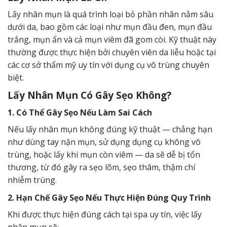
Lấy nhân mụn là quá trình loại bỏ phần nhân nằm sâu
dưới da, bao gồm các loại như mụn đầu đen, mụn đầu
trắng, mụn ẩn và cả mụn viêm đã gom còi. Kỹ thuật này
thường được thực hiện bởi chuyên viên da liễu hoặc tại
các cơ sở thẩm mỹ uy tín với dụng cụ vô trùng chuyên
biệt.
Lấy Nhân Mụn Có Gây Sẹo Không?
1. Có Thể Gây Sẹo Nếu Làm Sai Cách
Nếu lấy nhân mụn không đúng kỹ thuật — chẳng hạn
như dùng tay nặn mụn, sử dụng dụng cụ không vô
trùng, hoặc lấy khi mụn còn viêm — da sẽ dễ bị tổn
thương, từ đó gây ra sẹo lõm, sẹo thâm, thậm chí
nhiễm trùng.
2. Hạn Chế Gây Sẹo Nếu Thực Hiện Đúng Quy Trình
Khi được thực hiện đúng cách tại spa uy tín, việc lấy
nhân mụn sẽ: