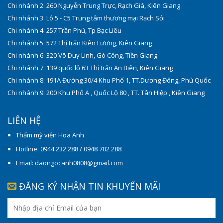
Chi nhánh 2: 260 Nguyễn Trung Trực, Rạch Giá, Kiên Giang
Chi nhánh 3: Lô 5 - C5 Trung tâm thương mại Rạch Sỏi
Chi nhánh 4: 257 Trần Phú, Tp Bạc Liêu
Chi nhánh 5: 572 Thị trấn Kiên Lương, Kiên Giang
Chi nhánh 6: 320 Võ Duy Linh, Gò Công, Tiền Giang
Chi nhánh 7: 139 quốc lộ 63 Thị trấn An Biên, Kiên Giang
Chi nhánh 8: 191A Đường 30/4 Khu Phố 1, TT.Dương Đông, Phú Quốc
Chi nhánh 9: 200 Khu Phố A , Quốc Lộ 80 , TT. Tân Hiệp , Kiên Giang
LIÊN HỆ
Thẩm mỹ viện Hoa Anh
Hotline: 0944 232 288 / 0948 702 288
Email: daongocanh0808@gmail.com
ĐĂNG KÝ NHẬN TIN KHUYẾN MÃI