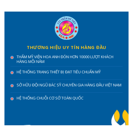
THƯƠNG HIỆU UY TÍN HÀNG ĐẦU
THẨM MỸ VIỆN HOA ANH ĐÓN HƠN 10000 LƯỢT KHÁCH
HÀNG MỖI NĂM
HỆ THỐNG TRANG THIẾT BỊ ĐẠT TIÊU CHUẨN MỸ
SỞ HỮU ĐỘI NGŨ BÁC SỸ CHUYÊN GIA HÀNG ĐẦU VIỆT NAM
HỆ THỐNG CHUỖI CƠ SỞ TOÀN QUỐC