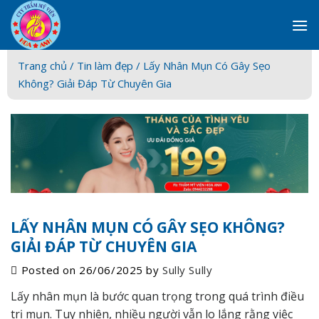
Skip
to
content
Trang chủ /
Tin làm đẹp
/ Lấy Nhân Mụn Có Gây Sẹo
Không? Giải Đáp Từ Chuyên Gia
LẤY NHÂN MỤN CÓ GÂY SẸO KHÔNG?
GIẢI ĐÁP TỪ CHUYÊN GIA
Posted on
26/06/2025
by
Sully Sully
Lấy nhân mụn là bước quan trọng trong quá trình điều
trị mụn. Tuy nhiên, nhiều người vẫn lo lắng rằng việc