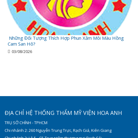
Những Đối Tượng Thích Hợp Phun Xăm Môi Màu Hồng
Cam San Hô?
03/08/2026
ĐỊA CHỈ HỆ THỐNG THẨM MỸ VIỆN HOA ANH
TRỤ SỞ CHÍNH - TPHCM
Chi nhánh 2: 260 Nguyễn Trung Trực, Rạch Giá, Kiên Giang
Chi nhánh 3: Lô 5 - C5 Trung tâm thương mại Rạch Sỏi