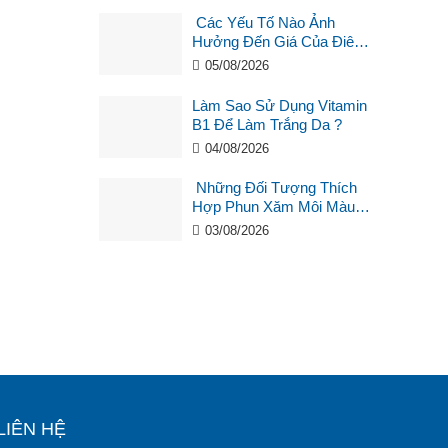
Các Yếu Tố Nào Ảnh
Hưởng Đến Giá Của Điêu
Khắc Chân Mày ?
05/08/2026
Làm Sao Sử Dụng Vitamin
B1 Để Làm Trắng Da ?
04/08/2026
Những Đối Tượng Thích
Hợp Phun Xăm Môi Màu
Hồng Cam San Hô?
03/08/2026
LIÊN HỆ