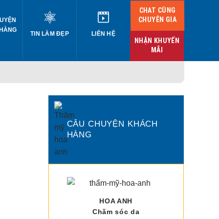
CHAT CÙNG
CHUYÊN GIA
UYỆN
 HÀNG
TIN LÀM ĐẸP
LIÊN HỆ
NHẬN KHUYẾN
MÃI
CÂU CHUYỆN KHÁCH
HÀNG
HOA ANH
Chăm sóc da