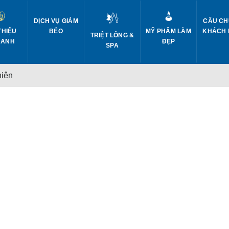
DỊCH VỤ GIẢM
CÂU CH
THIỆU
BÉO
MỸ PHẨM LÀM
KHÁCH
TRIỆT LÔNG &
 ANH
ĐẸP
SPA
hiên