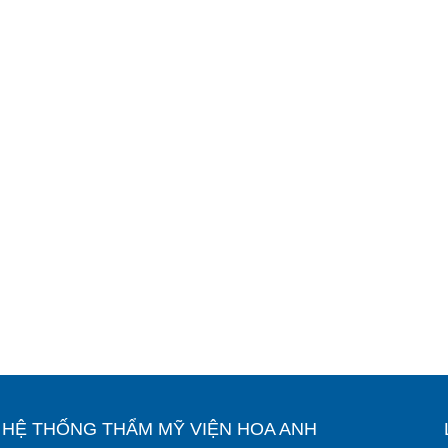
Ỉ HỆ THỐNG THẨM MỸ VIỆN HOA ANH