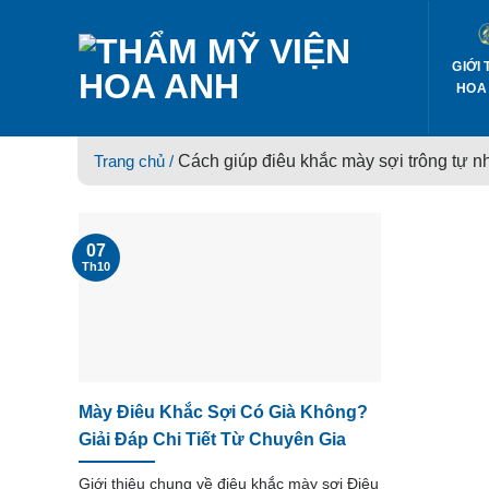
Skip
to
content
GIỚI 
HOA
Trang chủ /
Cách giúp điêu khắc mày sợi trông tự n
07
Th10
Mày Điêu Khắc Sợi Có Già Không?
Giải Đáp Chi Tiết Từ Chuyên Gia
Giới thiệu chung về điêu khắc mày sợi Điêu