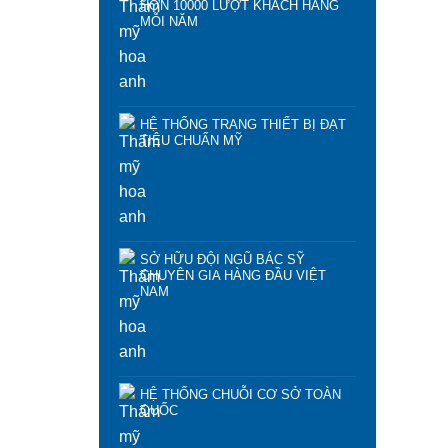
HƠN 10000 LƯỢT KHÁCH HÀNG
MỖI NĂM
HỆ THỐNG TRANG THIẾT BỊ ĐẠT
TIÊU CHUẨN MỸ
SỞ HỮU ĐỘI NGŨ BÁC SỸ
CHUYÊN GIA HÀNG ĐẦU VIỆT
NAM
HỆ THỐNG CHUỖI CƠ SỞ TOÀN
QUỐC