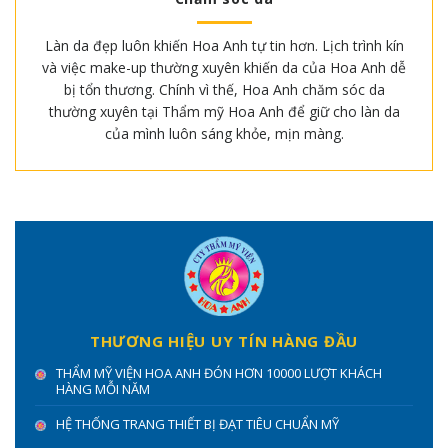
Làn da đẹp luôn khiến Hoa Anh tự tin hơn. Lịch trình kín
và việc make-up thường xuyên khiến da của Hoa Anh dễ
bị tổn thương. Chính vì thế, Hoa Anh chăm sóc da
thường xuyên tại Thẩm mỹ Hoa Anh để giữ cho làn da
của mình luôn sáng khỏe, mịn màng.
THƯƠNG HIỆU UY TÍN HÀNG ĐẦU
THẨM MỸ VIỆN HOA ANH ĐÓN HƠN 10000 LƯỢT KHÁCH
HÀNG MỖI NĂM
HỆ THỐNG TRANG THIẾT BỊ ĐẠT TIÊU CHUẨN MỸ