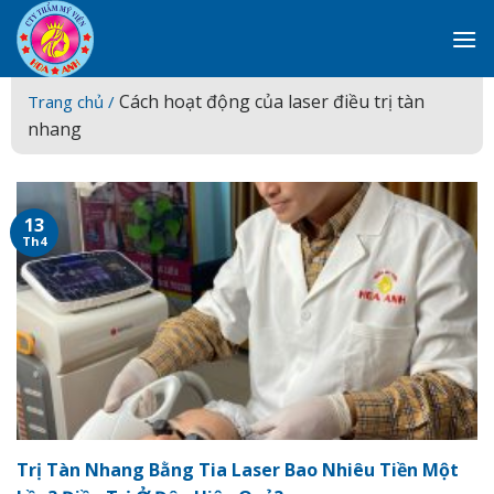
Skip
to
content
Cách hoạt động của laser điều trị tàn
Trang chủ /
nhang
13
Th4
Trị Tàn Nhang Bằng Tia Laser Bao Nhiêu Tiền Một