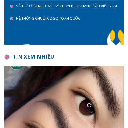
SỞ HỮU ĐỘI NGŨ BÁC SỸ CHUYÊN GIA HÀNG ĐẦU VIỆT NAM
HỆ THỐNG CHUỖI CƠ SỞ TOÀN QUỐC
TIN XEM NHIỀU