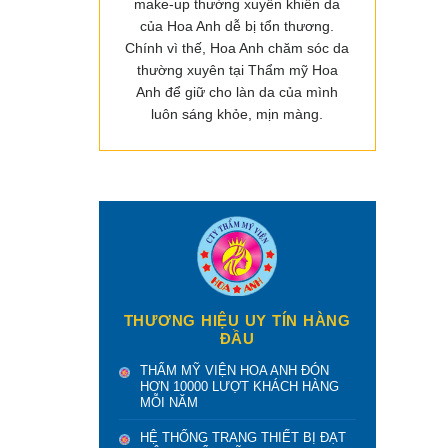
make-up thường xuyên khiến da
của Hoa Anh dễ bị tổn thương.
Chính vì thế, Hoa Anh chăm sóc da
thường xuyên tại Thẩm mỹ Hoa
Anh để giữ cho làn da của mình
luôn sáng khỏe, mịn màng.
THƯƠNG HIỆU UY TÍN HÀNG
ĐẦU
THẨM MỸ VIỆN HOA ANH ĐÓN
HƠN 10000 LƯỢT KHÁCH HÀNG
MỖI NĂM
HỆ THỐNG TRANG THIẾT BỊ ĐẠT