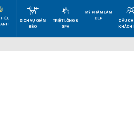
MỸ PHẨM LÀM
THIỆU
ĐẸP
DỊCH VỤ GIẢM
CÂU CH
TRIỆT LÔNG &
 ANH
BÉO
KHÁCH
SPA