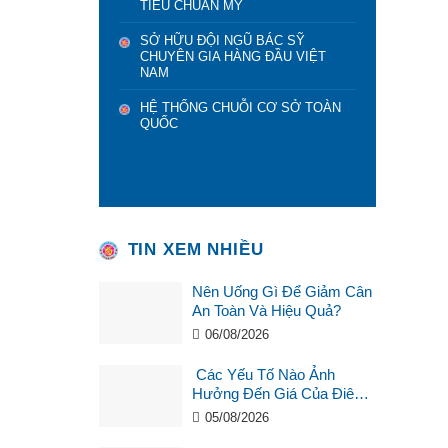
TIÊU CHUẨN MỸ
SỞ HỮU ĐỘI NGŨ BÁC SỸ
CHUYÊN GIA HÀNG ĐẦU VIỆT
NAM
HỆ THỐNG CHUỖI CƠ SỞ TOÀN
QUỐC
TIN XEM NHIỀU
Nên Uống Gì Để Giảm Cân
An Toàn Và Hiệu Quả?
06/08/2026
Các Yếu Tố Nào Ảnh
Hưởng Đến Giá Của Điêu
Khắc Chân Mày ?
05/08/2026