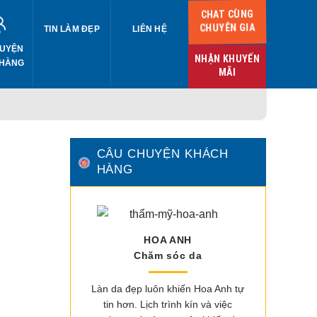
CHAT CÙNG
CHUYÊN GIA
TIN LÀM ĐẸP
LIÊN HỆ
UYỆN
NHẬN KHUYẾN
 HÀNG
MÃI
CÂU CHUYỆN KHÁCH
HÀNG
HOA ANH
Chăm sóc da
Làn da đẹp luôn khiến Hoa Anh tự
tin hơn. Lịch trình kín và việc