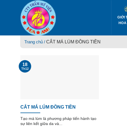
Skip
to
content
GIỚI 
HOA
Trang chủ /
CẮT MÁ LÚM ĐỒNG TIỀN
18
Th12
CẮT MÁ LÚM ĐỒNG TIỀN
Tạo má lúm là phương pháp tiến hành tạo
sự liên kết giữa da và...