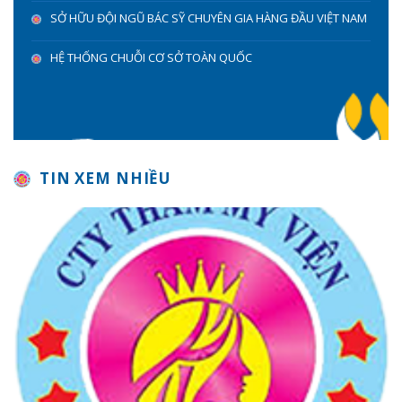
SỞ HỮU ĐỘI NGŨ BÁC SỸ CHUYÊN GIA HÀNG ĐẦU VIỆT NAM
HỆ THỐNG CHUỖI CƠ SỞ TOÀN QUỐC
TIN XEM NHIỀU