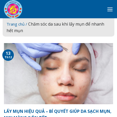
Skip
to
content
Chăm sóc da sau khi lấy mụn để nhanh
Trang chủ /
hết mụn
13
Th12
LẤY MỤN HIỆU QUẢ – BÍ QUYẾT GIÚP DA SẠCH MỤN,