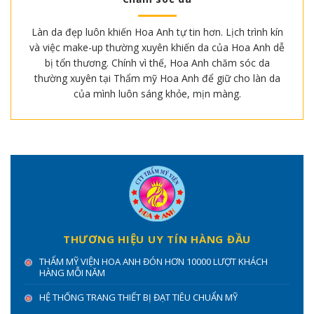
Làn da đẹp luôn khiến Hoa Anh tự tin hơn. Lịch trình kín
và việc make-up thường xuyên khiến da của Hoa Anh dễ
bị tổn thương. Chính vì thế, Hoa Anh chăm sóc da
thường xuyên tại Thẩm mỹ Hoa Anh để giữ cho làn da
của mình luôn sáng khỏe, mịn màng.
THƯƠNG HIỆU UY TÍN HÀNG ĐẦU
THẨM MỸ VIỆN HOA ANH ĐÓN HƠN 10000 LƯỢT KHÁCH
HÀNG MỖI NĂM
HỆ THỐNG TRANG THIẾT BỊ ĐẠT TIÊU CHUẨN MỸ