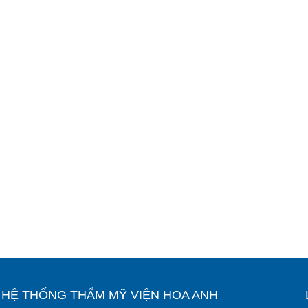
Ỉ HỆ THỐNG THẨM MỸ VIỆN HOA ANH