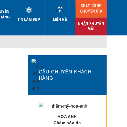
CHAT CÙNG
CHUYÊN GIA
UYỆN
 HÀNG
TIN LÀM ĐẸP
LIÊN HỆ
NHẬN KHUYẾN
MÃI
CÂU CHUYỆN KHÁCH
HÀNG
HOA ANH
Chăm sóc da