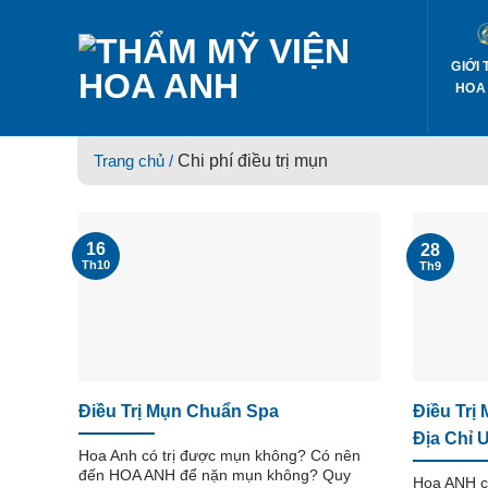
Skip
to
content
GIỚI 
HOA
Trang chủ /
Chi phí điều trị mụn
16
28
Th10
Th9
Điều Trị Mụn Chuẩn Spa
Điều Trị
Địa Chỉ 
Hoa Anh có trị được mụn không? Có nên
đến HOA ANH để nặn mụn không? Quy
Hoa ANH c