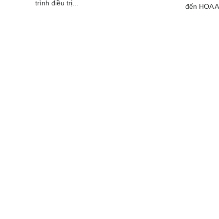
trình điều trị...
đến HOA A