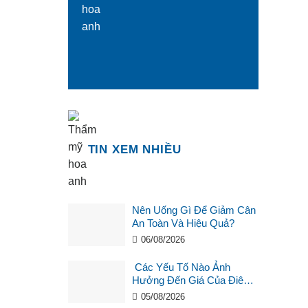
TIN XEM NHIỀU
Nên Uống Gì Để Giảm Cân
An Toàn Và Hiệu Quả?
06/08/2026
Các Yếu Tố Nào Ảnh
Hưởng Đến Giá Của Điêu
Khắc Chân Mày ?
05/08/2026