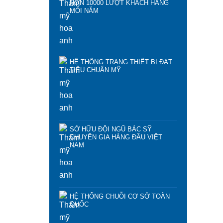
HƠN 10000 LƯỢT KHÁCH HÀNG
MỖI NĂM
HỆ THỐNG TRANG THIẾT BỊ ĐẠT
TIÊU CHUẨN MỸ
SỞ HỮU ĐỘI NGŨ BÁC SỸ
CHUYÊN GIA HÀNG ĐẦU VIỆT
NAM
HỆ THỐNG CHUỖI CƠ SỞ TOÀN
QUỐC