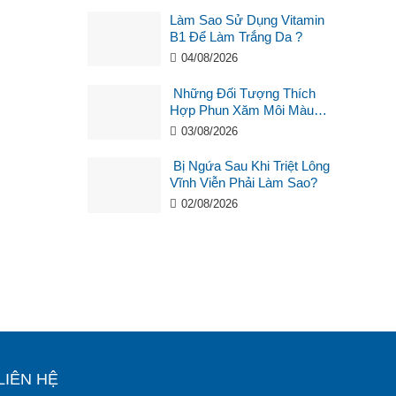
Làm Sao Sử Dụng Vitamin
B1 Để Làm Trắng Da ?
04/08/2026
Những Đối Tượng Thích
Hợp Phun Xăm Môi Màu
Hồng Cam San Hô?
03/08/2026
Bị Ngứa Sau Khi Triệt Lông
Vĩnh Viễn Phải Làm Sao?
02/08/2026
LIÊN HỆ