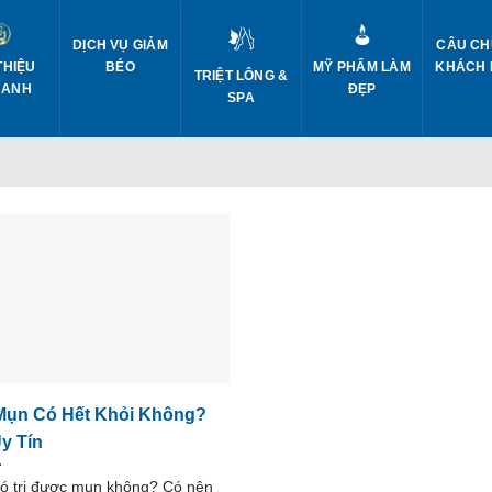
DỊCH VỤ GIẢM
CÂU CH
THIỆU
BÉO
MỸ PHẨM LÀM
KHÁCH
TRIỆT LÔNG &
 ANH
ĐẸP
SPA
 Mụn Có Hết Khỏi Không?
Uy Tín
ó trị được mụn không? Có nên