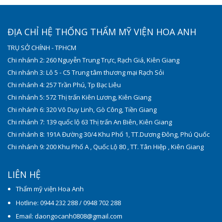
ĐỊA CHỈ HỆ THỐNG THẨM MỸ VIỆN HOA ANH
TRỤ SỞ CHÍNH - TPHCM
Chi nhánh 2: 260 Nguyễn Trung Trực, Rạch Giá, Kiên Giang
Chi nhánh 3: Lô 5 - C5 Trung tâm thương mại Rạch Sỏi
Chi nhánh 4: 257 Trần Phú, Tp Bạc Liêu
Chi nhánh 5: 572 Thị trấn Kiên Lương, Kiên Giang
Chi nhánh 6: 320 Võ Duy Linh, Gò Công, Tiền Giang
Chi nhánh 7: 139 quốc lộ 63 Thị trấn An Biên, Kiên Giang
Chi nhánh 8: 191A Đường 30/4 Khu Phố 1, TT.Dương Đông, Phú Quốc
Chi nhánh 9: 200 Khu Phố A , Quốc Lộ 80 , TT. Tân Hiệp , Kiên Giang
LIÊN HỆ
Thẩm mỹ viện Hoa Anh
Hotline: 0944 232 288 / 0948 702 288
Email: daongocanh0808@gmail.com