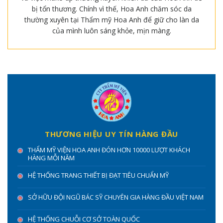
bị tổn thương. Chính vì thế, Hoa Anh chăm sóc da
thường xuyên tại Thẩm mỹ Hoa Anh để giữ cho làn da
của mình luôn sáng khỏe, mịn màng.
THƯƠNG HIỆU UY TÍN HÀNG ĐẦU
THẨM MỸ VIỆN HOA ANH ĐÓN HƠN 10000 LƯỢT KHÁCH
HÀNG MỖI NĂM
HỆ THỐNG TRANG THIẾT BỊ ĐẠT TIÊU CHUẨN MỸ
SỞ HỮU ĐỘI NGŨ BÁC SỸ CHUYÊN GIA HÀNG ĐẦU VIỆT NAM
HỆ THỐNG CHUỖI CƠ SỞ TOÀN QUỐC