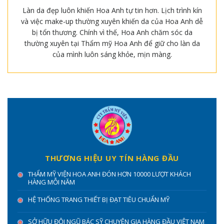
Làn da đẹp luôn khiến Hoa Anh tự tin hơn. Lịch trình kín
và việc make-up thường xuyên khiến da của Hoa Anh dễ
bị tổn thương. Chính vì thế, Hoa Anh chăm sóc da
thường xuyên tại Thẩm mỹ Hoa Anh để giữ cho làn da
của mình luôn sáng khỏe, mịn màng.
THƯƠNG HIỆU UY TÍN HÀNG ĐẦU
THẨM MỸ VIỆN HOA ANH ĐÓN HƠN 10000 LƯỢT KHÁCH
HÀNG MỖI NĂM
HỆ THỐNG TRANG THIẾT BỊ ĐẠT TIÊU CHUẨN MỸ
SỞ HỮU ĐỘI NGŨ BÁC SỸ CHUYÊN GIA HÀNG ĐẦU VIỆT NAM