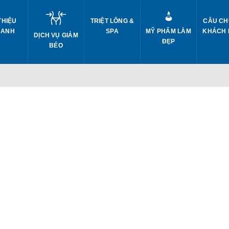
THIỆU
TRIỆT LÔNG &
CÂU CH
 ANH
SPA
MỸ PHẨM LÀM
KHÁCH
DỊCH VỤ GIẢM
ĐẸP
BÉO