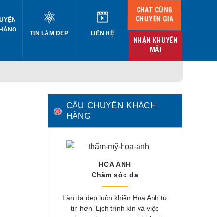
CHAT CÙNG
CHUYÊN GIA
UYỆN
 HÀNG
TIN LÀM ĐẸP
LIÊN HỆ
NHẬN KHUYẾN
MÃI
CÂU CHUYỆN KHÁCH
HÀNG
HOA ANH
Chăm sóc da
Làn da đẹp luôn khiến Hoa Anh tự
tin hơn. Lịch trình kín và việc