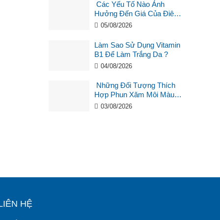
Các Yếu Tố Nào Ảnh
Hưởng Đến Giá Của Điêu
Khắc Chân Mày ?
05/08/2026
Làm Sao Sử Dụng Vitamin
B1 Để Làm Trắng Da ?
04/08/2026
Những Đối Tượng Thích
Hợp Phun Xăm Môi Màu
Hồng Cam San Hô?
03/08/2026
LIÊN HỆ