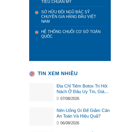
TIÊU CHUẨN MỸ
SỞ HỮU ĐỘI NGŨ BÁC SỸ
CHUYÊN GIA HÀNG ĐẦU VIỆT
NAM
HỆ THỐNG CHUỖI CƠ SỞ TOÀN
QUỐC
TIN XEM NHIỀU
Địa Chỉ Tiêm Botox Trị Hôi
Nách Ở Đâu Uy Tín, Giá
Tốt?
07/08/2026
Nên Uống Gì Để Giảm Cân
An Toàn Và Hiệu Quả?
06/08/2026