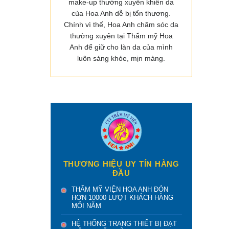
make-up thường xuyên khiến da
của Hoa Anh dễ bị tổn thương.
Chính vì thế, Hoa Anh chăm sóc da
thường xuyên tại Thẩm mỹ Hoa
Anh để giữ cho làn da của mình
luôn sáng khỏe, mịn màng.
THƯƠNG HIỆU UY TÍN HÀNG
ĐẦU
THẨM MỸ VIỆN HOA ANH ĐÓN
HƠN 10000 LƯỢT KHÁCH HÀNG
MỖI NĂM
HỆ THỐNG TRANG THIẾT BỊ ĐẠT